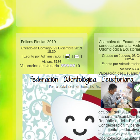
Felices Fiestas 2019
Asamblea de Ecuador e
condecoración a la Fed
Creado en Domingo, 22 Diciembre 2019
Odontológica Ecuatoria
18:30
Creado en Jueves, 03 O
|
Escrito por Administrador
|
|
|
08:54
Visitas: 5136
|
Escrito por Administrador
Valoración del Usuario:
/ 0
Visitas: 6394
Valoración del Usuario:
octubre del 2019 en 
mañana la Asamblea Na
República del Ecuad
Condecoración "Vicente
al mérito educativo, 
investigativo y social a 
Odontológica Ecuator