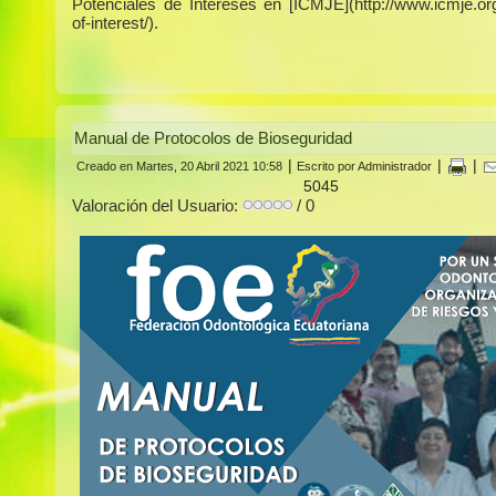
Potenciales de Intereses en [ICMJE](http://www.icmje.org/
of-interest/).
Manual de Protocolos de Bioseguridad
|
|
|
Creado en Martes, 20 Abril 2021 10:58
Escrito por Administrador
5045
Valoración del Usuario:
/ 0