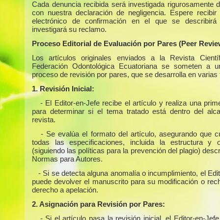
Cada denuncia recibida será investigada rigurosamente 
con nuestra declaración de negligencia. Espere recibir
electrónico de confirmación en el que se describir
investigará su reclamo.
Proceso Editorial de Evaluación por Pares (Peer Revie
Los artículos originales enviados a la Revista Cientí
Federación Odontológica Ecuatoriana se someten a un
proceso de revisión por pares, que se desarrolla en varias
1. Revisión Inicial:
- El Editor-en-Jefe recibe el artículo y realiza una prim
para determinar si el tema tratado está dentro del alc
revista.
- Se evalúa el formato del artículo, asegurando que 
todas las especificaciones, incluida la estructura y or
(siguiendo las políticas para la prevención del plagio) descr
Normas para Autores.
- Si se detecta alguna anomalía o incumplimiento, el Edi
puede devolver el manuscrito para su modificación o rech
derecho a apelación.
2. Asignación para Revisión por Pares:
- Si el artículo pasa la revisión inicial, el Editor-en-Jefe