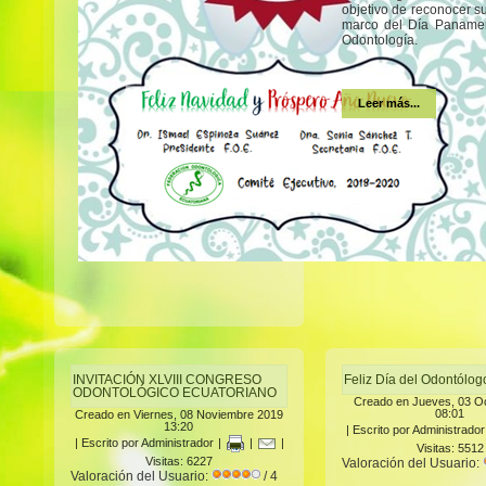
objetivo de reconocer s
marco del Día Panamer
Odontología.
Leer más...
INVITACIÓN XLVIII CONGRESO
Feliz Día del Odontólo
ODONTOLÓGICO ECUATORIANO
Creado en Jueves, 03 O
08:01
Creado en Viernes, 08 Noviembre 2019
13:20
|
Escrito por Administrador
|
Escrito por Administrador
|
|
|
Visitas: 5512
Visitas: 6227
Valoración del Usuario:
Valoración del Usuario:
/ 4