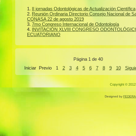
II jornadas Odontológicas de Actualización Científica
Reunión Ordinaria Directorio Consejo Nacional de S
CONASA 22 de agosto 2019
7mo Congreso Internacional de Odontología
INVITACIÓN XLVIII CONGRESO ODONTOLÓGIC
ECUATORIANO
Página 1 de 40
Iniciar
Previo
1
2
3
4
5
6
7
8
9
10
Sigui
Copyright © 2012.
Designed by
FEDERA