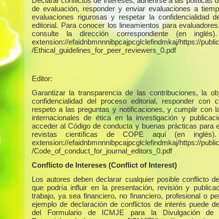
Declarar conflictos de intereses, adherirse a las políticas 
de evaluación, responder y enviar evaluaciones a tiempo
evaluaciones rigurosas y respetar la confidencialidad d
editorial. Para conocer los lineamientos para evaluadores
consulte la dirección correspondiente (en inglés)
extension://efaidnbmnnnibpcajpcglclefindmkaj/https://publica
/Ethical_guidelines_for_peer_reviewers_0.pdf
Editor:
Garantizar la transparencia de las contribuciones, la obj
confidencialidad del proceso editorial, responder con c
respeto a las preguntas y notificaciones, y cumplir con 
internacionales de ética en la investigación y publicac
acceder al Código de conducta y buenas prácticas para e
revistas científicas de COPE aquí (en inglés)
extension://efaidnbmnnnibpcajpcglclefindmkaj/https://publica
/Code_of_conduct_for_journal_editors_0.pdf
Conflicto de Intereses (Conflict of Interest)
Los autores deben declarar cualquier posible conflicto de
que podría influir en la presentación, revisión y publica
trabajo, ya sea financiero, no financiero, profesional o p
ejemplo de declaración de conflictos de interés puede d
del Formulario de ICMJE para la Divulgación de C