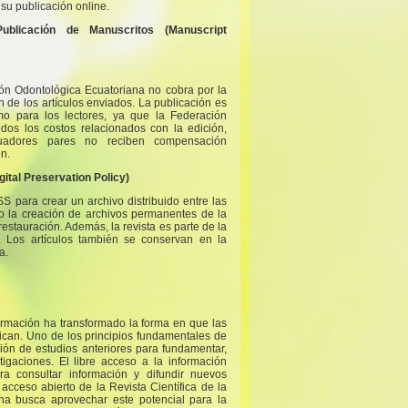
su publicación online.
blicación de Manuscritos (Manuscript
ión Odontológica Ecuatoriana no cobra por la
n de los artículos enviados. La publicación es
omo para los lectores, ya que la Federación
dos los costos relacionados con la edición,
luadores pares no reciben compensación
n.
gital Preservation Policy)
SS para crear un archivo distribuido entre las
ndo la creación de archivos permanentes de la
restauración. Además, la revista es parte de la
Los artículos también se conservan en la
a.
ormación ha transformado la forma en que las
nican. Uno de los principios fundamentales de
ación de estudios anteriores para fundamentar,
stigaciones. El libre acceso a la información
a consultar información y difundir nuevos
e acceso abierto de la Revista Científica de la
na busca aprovechar este potencial para la