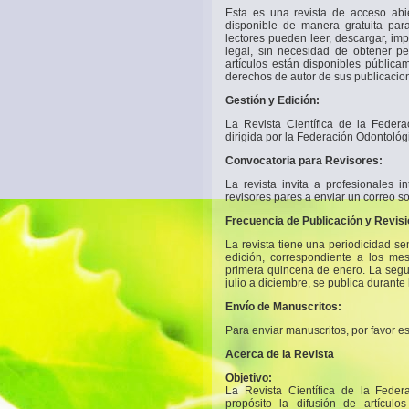
Esta es una revista de acceso abie
disponible de manera gratuita para
lectores pueden leer, descargar, impr
legal, sin necesidad de obtener pe
artículos están disponibles pública
derechos de autor de sus publicacio
Gestión y Edición:
La Revista Científica de la Feder
dirigida por la Federación Odontológ
Convocatoria para Revisores:
La revista invita a profesionales 
revisores pares a enviar un correo 
Frecuencia de Publicación y Revisi
La revista tiene una periodicidad se
edición, correspondiente a los me
primera quincena de enero. La segu
julio a diciembre, se publica durante
Envío de Manuscritos:
Para enviar manuscritos, por favor es
Acerca de la Revista
Objetivo:
La Revista Científica de la Feder
propósito la difusión de artículo