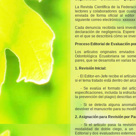
La Revista Científica de la Federa
lectores y colaboradores que cual
enviada de forma oficial al editor
siguiente correo electrónico: xxxxxxx
Cada denuncia recibida será inves
declaración de negligencia. Espere 
en el que se describirá cómo se inve
Proceso Editorial de Evaluación po
Los artículos originales enviados
Odontológica Ecuatoriana se some
pares, que se desarrolla en varias fa
1. Revisión Inicial:
- El Editor-en-Jefe recibe el artícu
si el tema tratado está dentro del alc
- Se evalúa el formato del art
especificaciones, incluida la estruct
la prevención del plagio) descritas 
- Si se detecta alguna anomalí
devolver el manuscrito para su modif
2. Asignación para Revisión por Pa
- Si el artículo pasa la revisión
modalidad de doble ciego, a un 
Editorial y dos evaluadores externos 