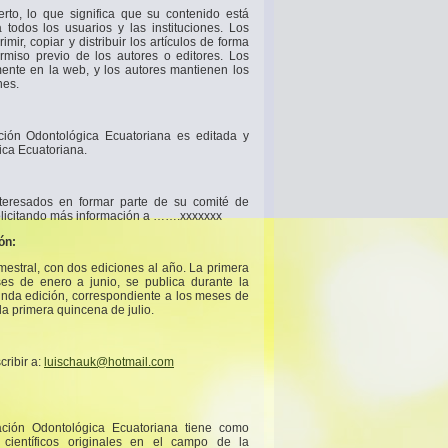
rto, lo que significa que su contenido está
 todos los usuarios y las instituciones. Los
imir, copiar y distribuir los artículos de forma
rmiso previo de los autores o editores. Los
mente en la web, y los autores mantienen los
nes.
ación Odontológica Ecuatoriana es editada y
ica Ecuatoriana.
interesados en formar parte de su comité de
solicitando más información a …….xxxxxxx
ón:
mestral, con dos ediciones al año. La primera
ses de enero a junio, se publica durante la
nda edición, correspondiente a los meses de
 la primera quincena de julio.
cribir a:
luischauk@hotmail.com
ación Odontológica Ecuatoriana tiene como
s científicos originales en el campo de la