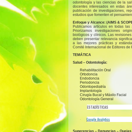
odontología y las ciencias de la sal
docentes interesados en estas áre
publicación de investigaciones, rep
estudios que fomenten el pensamient
Enfoque y Alcance:
(AIMS & SCOP
Publicamos artículos en todas las 
Priorizamos investigaciones origi
biológicos y clínicos. Las revisiones
deben presentar relevancia significa
a las mejores prácticas y estánd
Comité Internacional de Editores de
TEMÁTICA
Salud – Odontología:
Rehabilitación Oral
Ortodoncia
Endodoncia
Periodoncia
Odontopediatría
Implantología
Cirugía Bucal y Máxilo Facial
Odontología General
ESTADÍSTICAS
Google Analytics
·
Sugerencias – Denuncias – Quejas