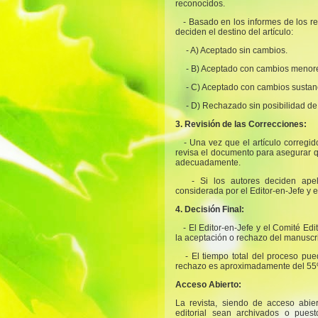
reconocidos.
- Basado en los informes de los rev
deciden el destino del artículo:
- A) Aceptado sin cambios.
- B) Aceptado con cambios menor
- C) Aceptado con cambios sustan
- D) Rechazado sin posibilidad de
3. Revisión de las Correcciones:
- Una vez que el artículo corregi
revisa el documento para asegurar q
adecuadamente.
- Si los autores deciden apel
considerada por el Editor-en-Jefe y e
4. Decisión Final:
- El Editor-en-Jefe y el Comité Edi
la aceptación o rechazo del manuscrit
- El tiempo total del proceso pu
rechazo es aproximadamente del 55
Acceso Abierto:
La revista, siendo de acceso abier
editorial sean archivados o puest