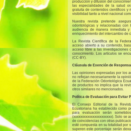
producción y difusión del conocimie
las especialidades de la salud or
gratuita de contenidos científicos 
visibilidad tanto a nivel nacional com
Nuestra revista pretende asegur
odontológicas y relacionadas con 
audiencia de manera inmediata y g
enriquecimiento del intercambio de c
La Revista Científica de la Feder
acceso abierto a su contenido, basa
acceso libre a las investigaciones
conocimiento. Los artículos se en
(CC-BY).
Cláusula de Exención de Responsa
Las opiniones expresadas por los a
no reflejan necesariamente la opinión
de la Federación Odontológica Ecu
de productos no implica que la revi
otros similares no mencionados.
Política de Evaluación para Evitar 
El Consejo Editorial de la Revist
Ecuatoriana ha establecido como pol
para evaluación serán sometido
(xxxxxxxxxxxxxxxxxxxxxx). Solo se a
de coincidencias con otras publicac
esté compuesta en su totalidad por v
superen este porcentaje serán devue