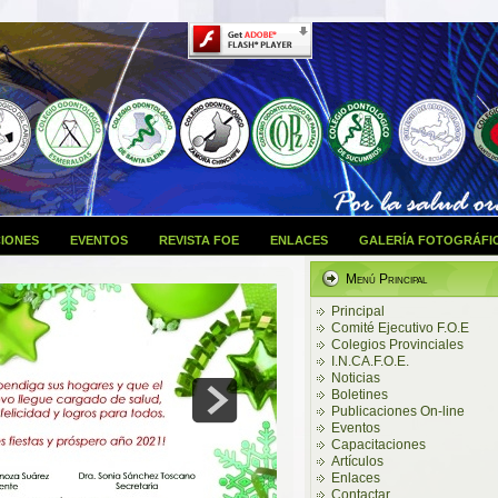
IONES
EVENTOS
REVISTA FOE
ENLACES
GALERÍA FOTOGRÁFI
Menú Principal
Principal
Comité Ejecutivo F.O.E
Colegios Provinciales
I.N.CA.F.O.E.
Noticias
Boletines
Publicaciones On-line
Eventos
Capacitaciones
Artículos
Enlaces
Contactar