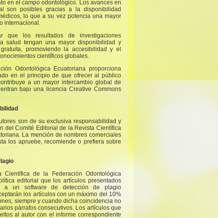
nto en el campo odontológico. Los avances en
al son posibles gracias a la disponibilidad
y médicos, lo que a su vez potencia una mayor
o internacional.
ar que los resultados de investigaciones
la salud tengan una mayor disponibilidad y
ratuita, promoviendo la accesibilidad y el
onocimientos científicos globales.
ación Odontológica Ecuatoriana proporciona
do en el principio de que ofrecer al público
 contribuye a un mayor intercambio global de
cuentran bajo una licencia Creative Commons
bilidad
utores son de su exclusiva responsabilidad y
 del Comité Editorial de la Revista Científica
atoriana. La mención de nombres comerciales
sta los apruebe, recomiende o prefiera sobre
Plagio
a Científica de la Federación Odontológica
ítica editorial que los artículos presentados
s a un software de detección de plagio
ceptarán los artículos con un máximo del 10%
iones, siempre y cuando dicha coincidencia no
arios párrafos consecutivos. Los artículos que
ltos al autor con el informe correspondiente