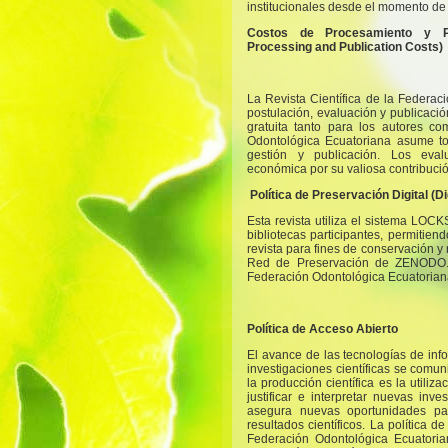
institucionales desde el momento de 
Costos de Procesamiento y Pu
Processing and Publication Costs)
La Revista Científica de la Federac
postulación, evaluación y publicació
gratuita tanto para los autores c
Odontológica Ecuatoriana asume to
gestión y publicación. Los eva
económica por su valiosa contribució
Política de Preservación Digital (Di
Esta revista utiliza el sistema LOCK
bibliotecas participantes, permitie
revista para fines de conservación y 
Red de Preservación de ZENODO. 
Federación Odontológica Ecuatorian
Política de Acceso Abierto
El avance de las tecnologías de inf
investigaciones científicas se comu
la producción científica es la utiliz
justificar e interpretar nuevas inve
asegura nuevas oportunidades par
resultados científicos. La política d
Federación Odontológica Ecuatoria