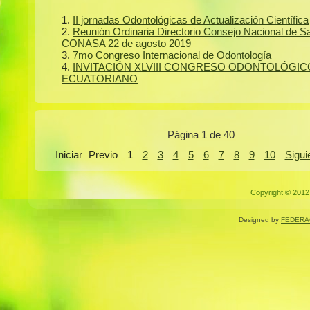
II jornadas Odontológicas de Actualización Científica
Reunión Ordinaria Directorio Consejo Nacional de S
CONASA 22 de agosto 2019
7mo Congreso Internacional de Odontología
INVITACIÓN XLVIII CONGRESO ODONTOLÓGIC
ECUATORIANO
Página 1 de 40
Iniciar
Previo
1
2
3
4
5
6
7
8
9
10
Sigui
Copyright © 2012.
Designed by
FEDERA