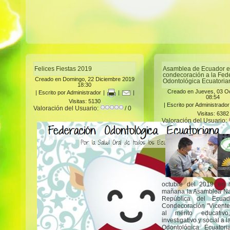
Felices Fiestas 2019
Asamblea de Ecuador e
condecoración a la Fed
Creado en Domingo, 22 Diciembre 2019
Odontológica Ecuatoria
18:30
Creado en Jueves, 03 O
|
Escrito por Administrador
|
|
|
08:54
Visitas: 5130
|
Escrito por Administrador
Valoración del Usuario:
/ 0
Visitas: 6382
Valoración del Usuario:
octubre del 2019 en 
mañana la Asamblea Na
República del Ecuad
Condecoración "Vicente
al mérito educativo, 
investigativo y social a 
Odontológica Ecuator