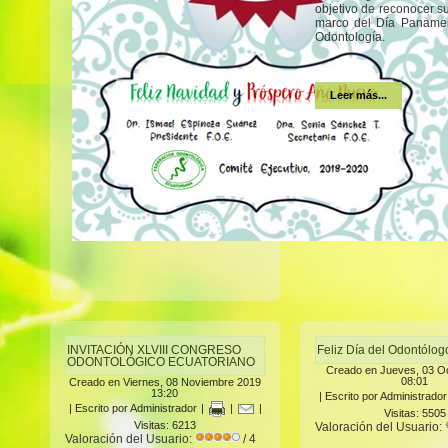
objetivo de reconocer s
marco del Día Panamer
Odontología.
Leer más...
INVITACIÓN XLVIII CONGRESO
Feliz Día del Odontólo
ODONTOLÓGICO ECUATORIANO
Creado en Jueves, 03 O
08:01
Creado en Viernes, 08 Noviembre 2019
13:20
|
Escrito por Administrador
|
Escrito por Administrador
|
|
|
Visitas: 5505
Visitas: 6213
Valoración del Usuario:
Valoración del Usuario:
/ 4