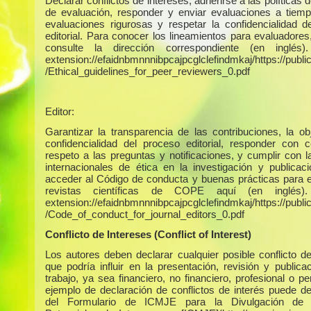
Declarar conflictos de intereses, adherirse a las políticas 
de evaluación, responder y enviar evaluaciones a tiempo
evaluaciones rigurosas y respetar la confidencialidad d
editorial. Para conocer los lineamientos para evaluadores
consulte la dirección correspondiente (en inglés)
extension://efaidnbmnnnibpcajpcglclefindmkaj/https://publica
/Ethical_guidelines_for_peer_reviewers_0.pdf
Editor:
Garantizar la transparencia de las contribuciones, la obj
confidencialidad del proceso editorial, responder con c
respeto a las preguntas y notificaciones, y cumplir con 
internacionales de ética en la investigación y publicac
acceder al Código de conducta y buenas prácticas para e
revistas científicas de COPE aquí (en inglés)
extension://efaidnbmnnnibpcajpcglclefindmkaj/https://publica
/Code_of_conduct_for_journal_editors_0.pdf
Conflicto de Intereses (Conflict of Interest)
Los autores deben declarar cualquier posible conflicto de
que podría influir en la presentación, revisión y publica
trabajo, ya sea financiero, no financiero, profesional o p
ejemplo de declaración de conflictos de interés puede d
del Formulario de ICMJE para la Divulgación de C