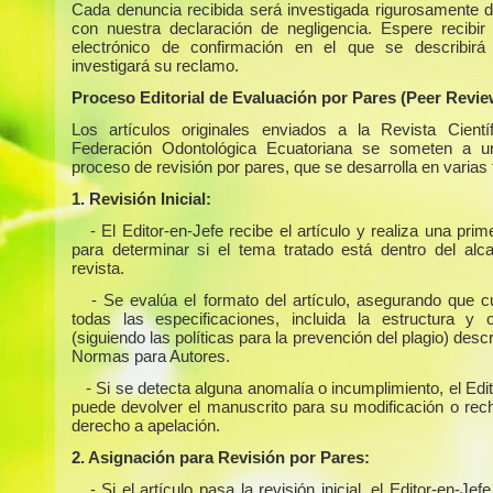
Cada denuncia recibida será investigada rigurosamente 
con nuestra declaración de negligencia. Espere recibir
electrónico de confirmación en el que se describir
investigará su reclamo.
Proceso Editorial de Evaluación por Pares (Peer Revie
Los artículos originales enviados a la Revista Cientí
Federación Odontológica Ecuatoriana se someten a un
proceso de revisión por pares, que se desarrolla en varias
1. Revisión Inicial:
- El Editor-en-Jefe recibe el artículo y realiza una prim
para determinar si el tema tratado está dentro del alc
revista.
- Se evalúa el formato del artículo, asegurando que 
todas las especificaciones, incluida la estructura y or
(siguiendo las políticas para la prevención del plagio) descr
Normas para Autores.
- Si se detecta alguna anomalía o incumplimiento, el Edi
puede devolver el manuscrito para su modificación o rech
derecho a apelación.
2. Asignación para Revisión por Pares:
- Si el artículo pasa la revisión inicial, el Editor-en-Jefe