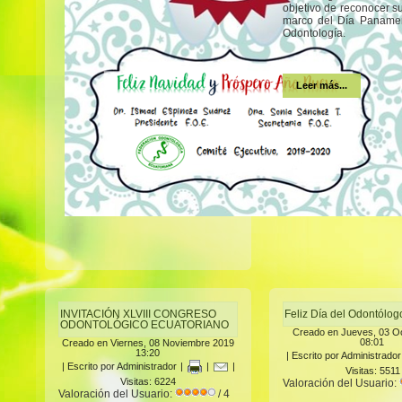
objetivo de reconocer s
marco del Día Panamer
Odontología.
Leer más...
INVITACIÓN XLVIII CONGRESO
Feliz Día del Odontólo
ODONTOLÓGICO ECUATORIANO
Creado en Jueves, 03 O
08:01
Creado en Viernes, 08 Noviembre 2019
13:20
|
Escrito por Administrador
|
Escrito por Administrador
|
|
|
Visitas: 5511
Visitas: 6224
Valoración del Usuario:
Valoración del Usuario:
/ 4