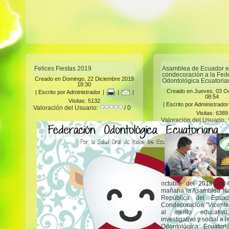
Felices Fiestas 2019
Asamblea de Ecuador e
condecoración a la Fed
Creado en Domingo, 22 Diciembre 2019
Odontológica Ecuatoria
18:30
Creado en Jueves, 03 O
|
Escrito por Administrador
|
|
|
08:54
Visitas: 5132
|
Escrito por Administrador
Valoración del Usuario:
/ 0
Visitas: 6389
Valoración del Usuario:
octubre del 2019 en 
mañana la Asamblea Na
República del Ecuad
Condecoración "Vicente
al mérito educativo, 
investigativo y social a 
Odontológica Ecuator