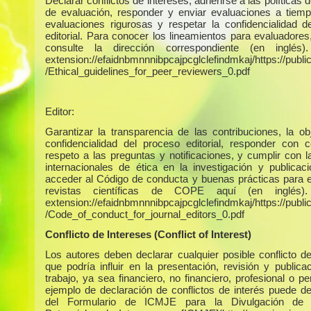
Declarar conflictos de intereses, adherirse a las políticas 
de evaluación, responder y enviar evaluaciones a tiempo
evaluaciones rigurosas y respetar la confidencialidad d
editorial. Para conocer los lineamientos para evaluadores
consulte la dirección correspondiente (en inglés)
extension://efaidnbmnnnibpcajpcglclefindmkaj/https://publica
/Ethical_guidelines_for_peer_reviewers_0.pdf
Editor:
Garantizar la transparencia de las contribuciones, la obj
confidencialidad del proceso editorial, responder con c
respeto a las preguntas y notificaciones, y cumplir con 
internacionales de ética en la investigación y publicac
acceder al Código de conducta y buenas prácticas para e
revistas científicas de COPE aquí (en inglés)
extension://efaidnbmnnnibpcajpcglclefindmkaj/https://publica
/Code_of_conduct_for_journal_editors_0.pdf
Conflicto de Intereses (Conflict of Interest)
Los autores deben declarar cualquier posible conflicto de
que podría influir en la presentación, revisión y publica
trabajo, ya sea financiero, no financiero, profesional o p
ejemplo de declaración de conflictos de interés puede d
del Formulario de ICMJE para la Divulgación de C