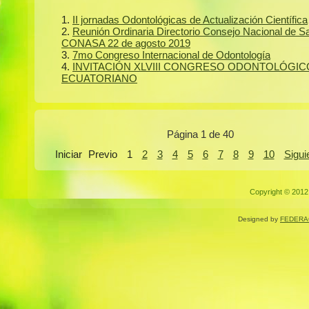
II jornadas Odontológicas de Actualización Científica
Reunión Ordinaria Directorio Consejo Nacional de S
CONASA 22 de agosto 2019
7mo Congreso Internacional de Odontología
INVITACIÓN XLVIII CONGRESO ODONTOLÓGIC
ECUATORIANO
Página 1 de 40
Iniciar
Previo
1
2
3
4
5
6
7
8
9
10
Sigui
Copyright © 2012.
Designed by
FEDERA