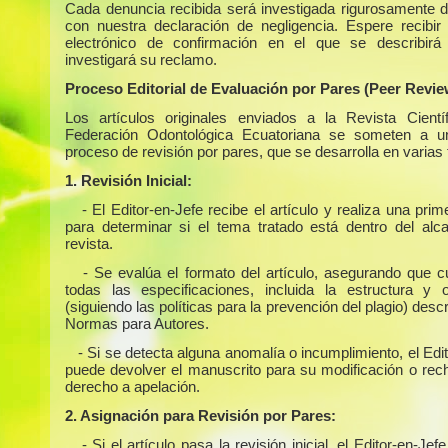
Cada denuncia recibida será investigada rigurosamente 
con nuestra declaración de negligencia. Espere recibir
electrónico de confirmación en el que se describir
investigará su reclamo.
Proceso Editorial de Evaluación por Pares (Peer Revie
Los artículos originales enviados a la Revista Cientí
Federación Odontológica Ecuatoriana se someten a un
proceso de revisión por pares, que se desarrolla en varias
1. Revisión Inicial:
- El Editor-en-Jefe recibe el artículo y realiza una prim
para determinar si el tema tratado está dentro del alc
revista.
- Se evalúa el formato del artículo, asegurando que 
todas las especificaciones, incluida la estructura y or
(siguiendo las políticas para la prevención del plagio) descr
Normas para Autores.
- Si se detecta alguna anomalía o incumplimiento, el Edi
puede devolver el manuscrito para su modificación o rech
derecho a apelación.
2. Asignación para Revisión por Pares:
- Si el artículo pasa la revisión inicial, el Editor-en-Jefe