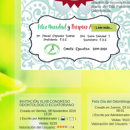
objetivo de reconocer s
marco del Día Panamer
Odontología.
Leer más...
INVITACIÓN XLVIII CONGRESO
Feliz Día del Odontólo
ODONTOLÓGICO ECUATORIANO
Creado en Jueves, 03 O
08:01
Creado en Viernes, 08 Noviembre 2019
13:20
|
Escrito por Administrador
|
Escrito por Administrador
|
|
|
Visitas: 5510
Visitas: 6219
Valoración del Usuario:
Valoración del Usuario:
/ 4