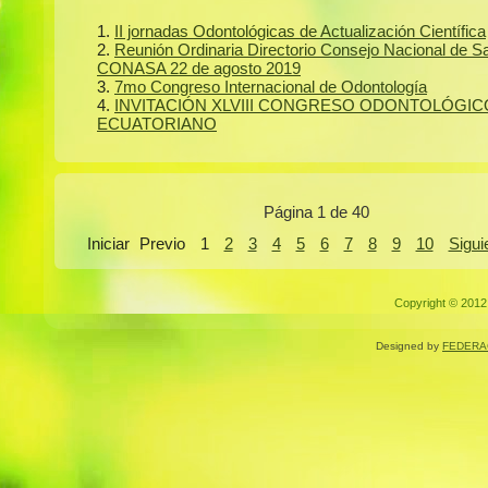
II jornadas Odontológicas de Actualización Científica
Reunión Ordinaria Directorio Consejo Nacional de S
CONASA 22 de agosto 2019
7mo Congreso Internacional de Odontología
INVITACIÓN XLVIII CONGRESO ODONTOLÓGIC
ECUATORIANO
Página 1 de 40
Iniciar
Previo
1
2
3
4
5
6
7
8
9
10
Sigui
Copyright © 2012.
Designed by
FEDERA