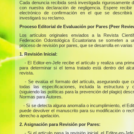
Cada denuncia recibida será investigada rigurosamente 
con nuestra declaración de negligencia. Espere recibir
electrónico de confirmación en el que se describir
investigará su reclamo.
Proceso Editorial de Evaluación por Pares (Peer Revie
Los artículos originales enviados a la Revista Cientí
Federación Odontológica Ecuatoriana se someten a un
proceso de revisión por pares, que se desarrolla en varias
1. Revisión Inicial:
- El Editor-en-Jefe recibe el artículo y realiza una prim
para determinar si el tema tratado está dentro del alc
revista.
- Se evalúa el formato del artículo, asegurando que 
todas las especificaciones, incluida la estructura y or
(siguiendo las políticas para la prevención del plagio) descr
Normas para Autores.
- Si se detecta alguna anomalía o incumplimiento, el Edi
puede devolver el manuscrito para su modificación o rech
derecho a apelación.
2. Asignación para Revisión por Pares:
- Si el artículo pasa la revisión inicial, el Editor-en-Jefe