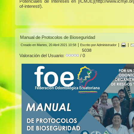
Potenciales de Intereses en [ICMJE](http://www.icmje.org/
of-interest/).
Manual de Protocolos de Bioseguridad
|
|
|
Creado en Martes, 20 Abril 2021 10:58
Escrito por Administrador
5038
Valoración del Usuario:
/ 0