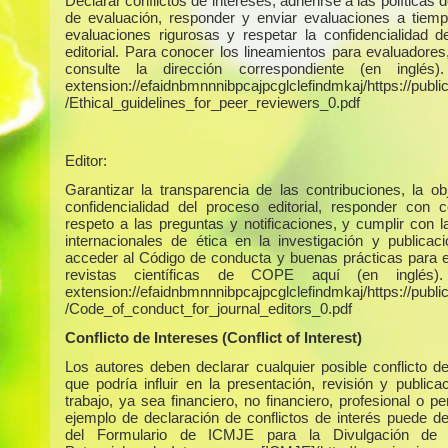
Declarar conflictos de intereses, adherirse a las políticas 
de evaluación, responder y enviar evaluaciones a tiempo
evaluaciones rigurosas y respetar la confidencialidad d
editorial. Para conocer los lineamientos para evaluadores
consulte la dirección correspondiente (en inglés)
extension://efaidnbmnnnibpcajpcglclefindmkaj/https://publica
/Ethical_guidelines_for_peer_reviewers_0.pdf
Editor:
Garantizar la transparencia de las contribuciones, la obj
confidencialidad del proceso editorial, responder con c
respeto a las preguntas y notificaciones, y cumplir con 
internacionales de ética en la investigación y publicac
acceder al Código de conducta y buenas prácticas para e
revistas científicas de COPE aquí (en inglés)
extension://efaidnbmnnnibpcajpcglclefindmkaj/https://publica
/Code_of_conduct_for_journal_editors_0.pdf
Conflicto de Intereses (Conflict of Interest)
Los autores deben declarar cualquier posible conflicto de
que podría influir en la presentación, revisión y publica
trabajo, ya sea financiero, no financiero, profesional o p
ejemplo de declaración de conflictos de interés puede d
del Formulario de ICMJE para la Divulgación de C