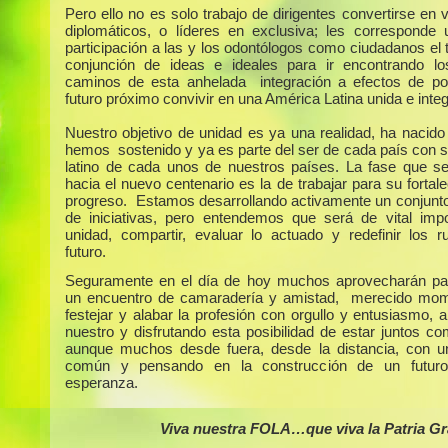
Pero ello no es solo trabajo de dirigentes convertirse en
diplomáticos, o líderes en exclusiva; les corresponde 
participación a las y los odontólogos como ciudadanos el 
conjunción de ideas e ideales para ir encontrando l
caminos de esta anhelada integración a efectos de p
futuro próximo convivir en una América Latina unida e inte
Nuestro objetivo de unidad es ya una realidad, ha nacid
hemos sostenido y ya es parte del ser de cada país con s
latino de cada unos de nuestros países. La fase que s
hacia el nuevo centenario es la de trabajar para su fortal
progreso. Estamos desarrollando activamente un conjunto
de iniciativas, pero entendemos que será de vital impo
unidad, compartir, evaluar lo actuado y redefinir los 
futuro.
Seguramente en el día de hoy muchos aprovecharán par
un encuentro de camaradería y amistad, merecido mom
festejar y alabar la profesión con orgullo y entusiasmo, 
nuestro y disfrutando esta posibilidad de estar juntos co
aunque muchos desde fuera, desde la distancia, con un
común y pensando en la construcción de un futuro
esperanza.
Viva nuestra FOLA…que viva la Patria G