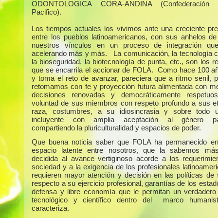
ODONTOLOGICA CORA-ANDINA (Confederación 
Pacifico).
Los tiempos actuales los vivimos ante una creciente pr
entre los pueblos latinoamericanos, con sus anhelos de
nuestros vínculos en un proceso de integración qu
acelerando más y más. La comunicación, la tecnología ci
la bioseguridad, la biotecnología de punta, etc., son los r
que se encarrila el accionar de FOLA. Como hace 100 a
y toma el reto de avanzar, pareciera que a ritmo senil,
retomamos con fe y proyección futura alimentada con me
decisiones renovadas y democráticamente respetuo
voluntad de sus miembros con respeto profundo a sus et
raza, costumbres, a su idiosincrasia y sobre todo
incluyente con amplia aceptación al género part
compartiendo la pluriculturalidad y espacios de poder.
Que buena noticia saber que FOLA ha permanecido en
espacio latente entre nosotros, que la sabemos más
decidida al avance vertiginoso acorde a los requerimie
sociedad y a la exigencia de los profesionales latinoamer
requieren mayor atención y decisión en las políticas de s
respecto a su ejercicio profesional, garantías de los esta
defensa y libre economía que le permitan un verdadero 
tecnológico y científico dentro del marco humanis
caracteriza.