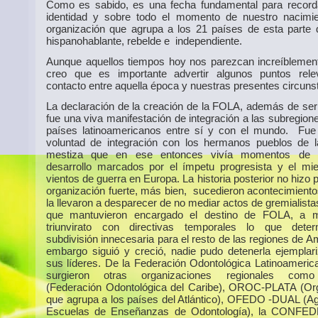
Como es sabido, es una fecha fundamental para record
identidad y sobre todo el momento de nuestro nacimi
organización que agrupa a los 21 países de esta parte
hispanohablante, rebelde e independiente.
Aunque aquellos tiempos hoy nos parezcan increíblement
creo que es importante advertir algunos puntos rele
contacto entre aquella época y nuestras presentes circuns
La declaración de la creación de la FOLA, además de ser
fue una viva manifestación de integración a las subregion
países latinoamericanos entre sí y con el mundo. Fue
voluntad de integración con los hermanos pueblos de 
mestiza que en ese entonces vivía momentos de
desarrollo marcados por el ímpetu progresista y el mi
vientos de guerra en Europa. La historia posterior no hizo 
organización fuerte, más bien, sucedieron acontecimiento
la llevaron a desparecer de no mediar actos de gremialista
que mantuvieron encargado el destino de FOLA, a 
triunvirato con directivas temporales lo que dete
subdivisión innecesaria para el resto de las regiones de A
embargo siguió y creció, nadie pudo detenerla ejemplar
sus líderes. De la Federación Odontológica Latinoameri
surgieron otras organizaciones regionales co
(Federación Odontológica del Caribe), OROC-PLATA (Or
que agrupa a los países del Atlántico), OFEDO -DUAL (Ag
Escuelas de Enseñanzas de Odontología), la CONF