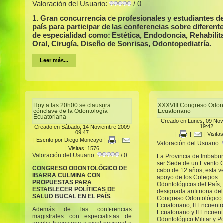
Valoración del Usuario:
/ 0
1. Gran concurrencia de profesionales y estudiantes de
país para participar de las conferencias sobre diferent
de especialidad como: Estética, Endodoncia, Rehabilit
Oral, Cirugía, Diseño de Sonrisas, Odontopediatría.
Leer más...
Hoy a las 20h00 se clausura
XXXVIII Congreso Odon
cónclave de la Odontología
Ecuatoriano
Ecuatoriana
Creado en Lunes, 09 Nov
19:42
Creado en Sábado, 14 Noviembre 2009
09:47
|
|
| Visita
|
Escrito por Diego Moncayo
|
|
Valoración del Usuario:
| Visitas: 1576
Valoración del Usuario:
/ 0
La Provincia de Imbabur
ser Sede de un Evento Ci
CONGRESO ODONTOLÓGICO DE
cabo de 12 años, esta ve
IBARRA CULMINA CON
apoyo de los Colegios
PROPUESTAS PARA
Odontológicos del País,
ESTABLECER POLÍTICAS DE
designada anfitriona del
SALUD BUCAL EN EL PAÍS.
Congreso Odontológico
Ecuatoriano, II Encuent
Además de las conferencias
Ecuatoriano y II Encuent
magistrales con especialistas de
Odontológico Militar y Po