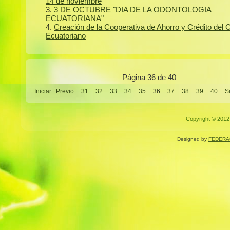
14 de noviembre
3 DE OCTUBRE "DIA DE LA ODONTOLOGIA
ECUATORIANA"
Creación de la Cooperativa de Ahorro y Crédito del 
Ecuatoriano
Página 36 de 40
Iniciar
Previo
31
32
33
34
35
36
37
38
39
40
S
Copyright © 2012.
Designed by
FEDERA