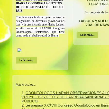
ODONTOLÓG
IBARRA CONGREGA A CIENTOS
ECUATORIA
DE PROFESIONALES DE TODO EL
PAÍS
En memoria de la 
Con la asistencia de un gran número de
FABIOLA MATILD
delegaciones de diferentes provincias del
país y la presencia de autoridades locales,
VDA. DE NAV
se dio inicio al XXXVIII Congreso
Odontológico Ecuatoriano, que tiene
Leer más...
como sede a la bella ciudad de Ibarra.
Leer más...
Más Artículos...
ODONTÓLOGOS HARÁN OBSERVACIONES A L
PROYECTOS DE LEY DE CARRERA SANITARIA Y 
PÚBLICO
Se prepara XXXVIII Congreso Odontológico en Ibarra