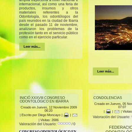
amplia trayectoria a nivel nacional e
internacional, así como una feria de
productos, insumos y otros
materiales referentes a la
Odontología, los odontólogos del
país reunidos en la ciudad de Ibarra
desde el pasado 11 de noviembre,
analizaron los problemas de la
profesión tanto en el servicio público
como en el ejercicio particular.
Leer más...
Leer más...
INICIÓ XXXVIII CONGRESO
CONDOLENCIAS
ODONTOLÓGICO EN IBARRA
Creado en Jueves, 05 No
07:07
Creado en Jueves, 12 Noviembre 2009
06:20
|
|
| Visita
|
Escrito por Diego Moncayo
|
|
Valoración del Usuario:
| Visitas: 2686
Valoración del Usuario:
/ 0
FEDERACI
CONGRESO ODONTOLÓGICO EN