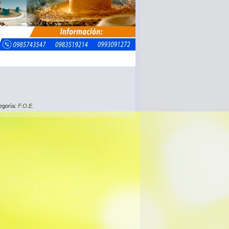
egoría:
F.O.E.