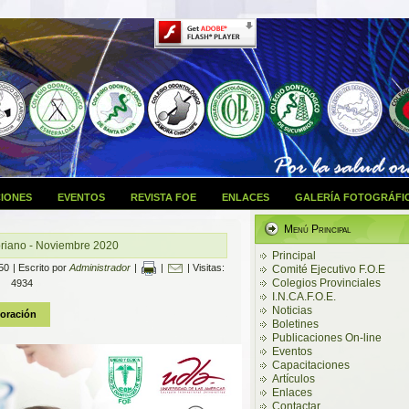
IONES
EVENTOS
REVISTA FOE
ENLACES
GALERÍA FOTOGRÁFI
Menú Principal
riano - Noviembre 2020
Principal
50
|
Escrito por
Administrador
|
|
| Visitas:
Comité Ejecutivo F.O.E
Colegios Provinciales
4934
I.N.CA.F.O.E.
Noticias
Boletines
Publicaciones On-line
Eventos
Capacitaciones
Artículos
Enlaces
Contactar