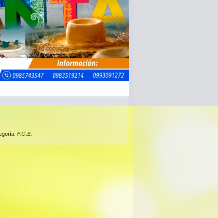
egoría:
F.O.E.