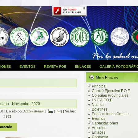
IONES
EVENTOS
REVISTA FOE
ENLACES
GALERÍA FOTOGRÁFI
Menú Principal
Principal
Comité Ejecutivo F.O.E
Colegios Provinciales
I.N.CA.F.O.E.
riano - Noviembre 2020
Noticias
Boletines
50
|
Escrito por
Administrador
|
|
| Visitas:
Publicaciones On-line
4933
Eventos
Capacitaciones
Artículos
Enlaces
Contactar