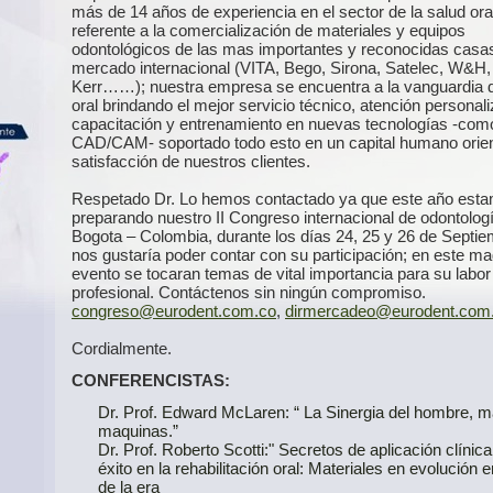
más de 14 años de experiencia en el sector de la salud oral
referente a la comercialización de materiales y equipos
odontológicos de las mas importantes y reconocidas casas
mercado internacional (VITA, Bego, Sirona, Satelec, W&H,
Kerr……); nuestra empresa se encuentra a la vanguardia d
oral brindando el mejor servicio técnico, atención personal
capacitación y entrenamiento en nuevas tecnologías -com
CAD/CAM- soportado todo esto en un capital humano orien
satisfacción de nuestros clientes.
Respetado Dr. Lo hemos contactado ya que este año est
preparando nuestro II Congreso internacional de odontolog
Bogota – Colombia, durante los días 24, 25 y 26 de Septie
nos gustaría poder contar con su participación; en este m
evento se tocaran temas de vital importancia para su labor
profesional. Contáctenos sin ningún compromiso.
congreso@eurodent.com.co
,
dirmercadeo@eurodent.com
Cordialmente.
CONFERENCISTAS:
Dr. Prof. Edward McLaren: “ La Sinergia del hombre, ma
maquinas.”
Dr. Prof. Roberto Scotti:" Secretos de aplicación clínica
éxito en la rehabilitación oral: Materiales en evolución 
de la era