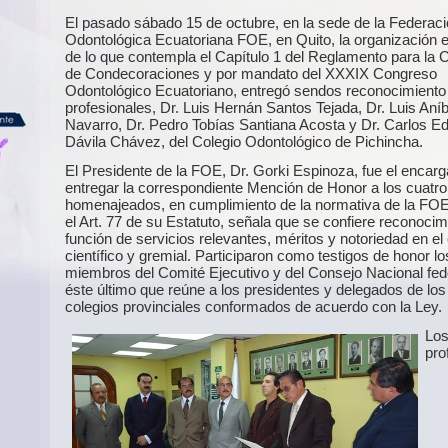
El pasado sábado 15 de octubre, en la sede de la Federac
Odontológica Ecuatoriana FOE, en Quito, la organización e
de lo que contempla el Capítulo 1 del Reglamento para la
de Condecoraciones y por mandato del XXXIX Congreso
Odontológico Ecuatoriano, entregó sendos reconocimiento 
profesionales, Dr. Luis Hernán Santos Tejada, Dr. Luis Aníb
Navarro, Dr. Pedro Tobías Santiana Acosta y Dr. Carlos E
Dávila Chávez, del Colegio Odontológico de Pichincha.
El Presidente de la FOE, Dr. Gorki Espinoza, fue el encar
entregar la correspondiente Mención de Honor a los cuatro
homenajeados, en cumplimiento de la normativa de la FOE
el Art. 77 de su Estatuto, señala que se confiere reconoci
función de servicios relevantes, méritos y notoriedad en e
científico y gremial. Participaron como testigos de honor lo
miembros del Comité Ejecutivo y del Consejo Nacional fed
éste último que reúne a los presidentes y delegados de los
colegios provinciales conformados de acuerdo con la Ley.
Lo
pro