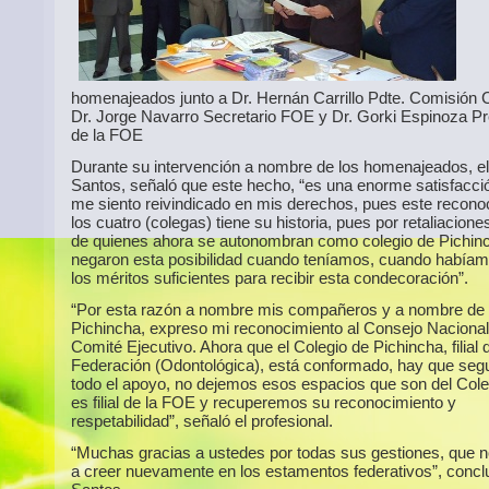
homenajeados junto a Dr. Hernán Carrillo Pdte. Comisión Ci
Dr. Jorge Navarro Secretario FOE y Dr. Gorki Espinoza Pr
de la FOE
Durante su intervención a nombre de los homenajeados, el
Santos, señaló que este hecho, “es una enorme satisfacci
me siento reivindicado en mis derechos, pues este recono
los cuatro (colegas) tiene su historia, pues por retaliaciones
de quienes ahora se autonombran como colegio de Pichin
negaron esta posibilidad cuando teníamos, cuando había
los méritos suficientes para recibir esta condecoración”.
“Por esta razón a nombre mis compañeros y a nombre de la 
Pichincha, expreso mi reconocimiento al Consejo Nacional,
Comité Ejecutivo. Ahora que el Colegio de Pichincha, filial d
Federación (Odontológica), está conformado, hay que segu
todo el apoyo, no dejemos esos espacios que son del Cole
es filial de la FOE y recuperemos su reconocimiento y
respetabilidad”, señaló el profesional.
“Muchas gracias a ustedes por todas sus gestiones, que n
a creer nuevamente en los estamentos federativos”, conclu