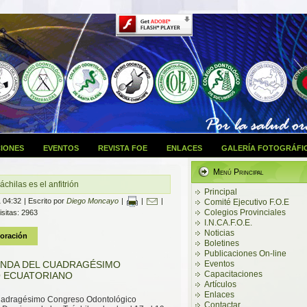
IONES
EVENTOS
REVISTA FOE
ENLACES
GALERÍA FOTOGRÁFI
Menú Principal
hilas es el anfitrión
Principal
 04:32
|
Escrito por
Diego Moncayo
|
|
|
Comité Ejecutivo F.O.E
Colegios Provinciales
isitas: 2963
I.N.CA.F.O.E.
Noticias
Boletines
Publicaciones On-line
ENDA DEL CUADRAGÉSIMO
Eventos
Capacitaciones
 ECUATORIANO
Artículos
Enlaces
 Cuadragésimo Congreso Odontológico
Contactar