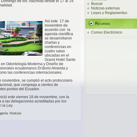
Domingo de los Tsáchilas desde el 17 al 19
Buscar
malidad.
Noticias externas
Leyes y Reglamentos
Así este 17 de
Recursos
noviembre de
acuerdo con la
Correo Electrónico
agenda científica
se desarrollaron
charlas y
conferencias en
cuatro salas
ubicadas en el
Grand Hotel Santo
a en Odontología Moderna y Diseño de
sionales ecuatorianos Dr.Boris Almeida y
omo las conferencias internacionales.
e noviembre, se cumplió el acto protocolario
acional, que congrega a cientos de
ntes puntos del Ecuador.
nició este viernes 18 de noviembre, con la
ca a las delegaciones acreditadas por los
 la Ley.
goría:
Noticias