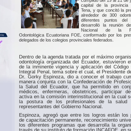
cumplido del 19 al 21 de j
capital de la provinci
Tena, y que concitó la pr
alrededor de 300 odont
diferentes puntos del
desarrolló la reunión d
Nacional de la Fe
Odontológica Ecuatoriana FOE, conformado por los pre
delegados de los colegios provinciales federados.
Dentro de la agenda tratada por el máximo organi
odontología organizada del Ecuador, estuvieron el
de la inminente vigencia y aplicación del Código
Integral Penal, tema sobre el cual, el Presidente d
Dr. Gorky Espinoza, dio a conocer el trabajo cu
manera conjunta con la Confederación de Profesi
la Salud del Ecuador, que ha permitido en con
médicos, enfermeras, obstetrices, participar 
activa en la comisión interinstitucional en la cual 
la postura de los profesionales de la salud 
representantes del Gobierno Nacional.
Espinoza, agregó que entre los logros están los
de capacitación permanente, reconocimiento univer
los diferentes programas que desarrolla la organ
través de su instituto de formación INCAFOE, en s