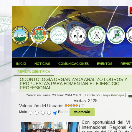
INICIO
NOTICIAS
COMUNICACIONES
EVENTOS
REVIS
REVISTA CIENTIFICA
ODONTOLOGÍA ORGANIZADA ANALIZÓ LOGROS Y
PROPUESTAS PARA FOMENTAR EL EJERCICIO
PROFESIONAL
|
|
Creado en Lunes, 23 Junio 2014 23:03
Escrito por
Diego Moncayo
Visitas: 2428
Valoración del Usuario:
/ 2
Malo
Bueno
Con oportunidad del VI
Internacional Regional 