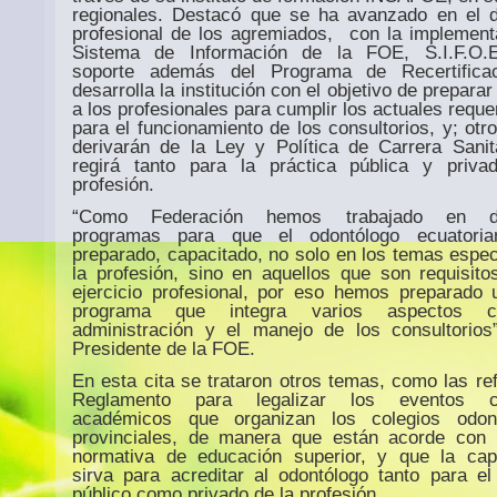
regionales. Destacó que se ha avanzado en el d
profesional de los agremiados,
con la implement
Sistema de Información de la
FOE
, S.I.F.O.
soporte además del Programa de Recertifica
desarrolla la institución con el objetivo de prepara
a los profesionales para cumplir los actuales reque
para el funcionamiento de los consultorios, y; otr
derivarán de la Ley y Política de Carrera Sanit
regirá tanto para la práctica pública y priva
profesión.
“Como Federación hemos trabajado en dif
programas para que el odontólogo ecuatoria
preparado, capacitado, no solo en los temas espec
la profesión, sino en aquellos que son requisito
ejercicio profesional, por eso hemos preparado
programa que integra varios aspectos 
administración y el manejo de los consultorios”
Presidente de la FOE.
En esta cita se trataron otros temas, como las re
Reglamento para legalizar los eventos cie
académicos que organizan los colegios odont
provinciales, de manera que están acorde con 
normativa de educación superior, y que la cap
sirva para acreditar al odontólogo tanto para el 
público como privado de la profesión.