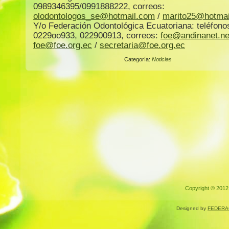
0989346395/0991888222, correos:
olodontologos_se@hotmail.com
/
marito25@hotmai
Y/o Federación Odontológica Ecuatoriana: teléfono
0229oo933, 022900913, correos:
foe@andinanet.ne
foe@foe.org.ec
/
secretaria@foe.org.ec
Categoría:
Noticias
Copyright © 2012.
Designed by
FEDERA