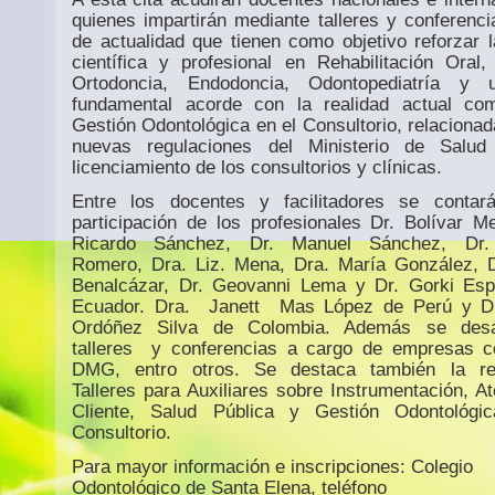
quienes impartirán mediante talleres y conferenc
de actualidad que tienen como objetivo reforzar l
científica y profesional en Rehabilitación Oral, 
Ortodoncia, Endodoncia, Odontopediatría y
fundamental acorde con la realidad actual co
Gestión Odontológica en el Consultorio, relacionad
nuevas regulaciones del Ministerio de Salud
licenciamiento de los consultorios y clínicas.
Entre los docentes y facilitadores se contar
participación de los profesionales Dr. Bolívar Me
Ricardo Sánchez, Dr. Manuel Sánchez, Dr.
Romero, Dra. Liz. Mena, Dra. María González, 
Benalcázar, Dr. Geovanni Lema y Dr. Gorki Esp
Ecuador. Dra.
Janett
Mas López de Perú y Dr
Ordóñez Silva de Colombia. Además se desar
talleres
y conferencias a cargo de empresas 
DMG, entro otros. Se destaca también la rea
Talleres para Auxiliares sobre Instrumentación, At
Cliente, Salud Pública y Gestión Odontológi
Consultorio.
Para mayor información e inscripciones: Colegio
Odontológico de Santa Elena, teléfono