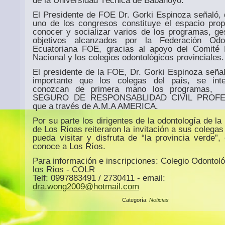
de la Universidad Técnica de Babahoyo.
El Presidente de FOE Dr. Gorki Espinoza señaló,
uno de los congresos constituye el espacio prop
conocer y socializar varios de los programas, ge
objetivos alcanzados por la Federación Odon
Ecuatoriana FOE, gracias al apoyo del Comité 
Nacional y los colegios odontológicos provinciales.
El presidente de la FOE, Dr. Gorki Espinoza seña
importante que los colegas del país, se int
conozcan de primera mano los programas,
SEGURO DE RESPONSABLIDAD CIVIL PROFE
que a través de A.M.A AMERICA.
Por su parte los dirigentes de la odontología de la
de Los Ríoas reiteraron la invitación a sus colegas
pueda visitar y disfruta de “la provincia verde”
conoce a Los Ríos.
Para información e inscripciones: Colegio Odontol
los Ríos - COLR
Telf: 0997883491 / 2730411 - email:
dra.wong2009@hotmail.com
Categoría:
Noticias