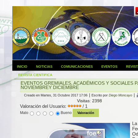
INICIO
NOTICIAS
COMUNICACIONES
EVENTOS
REVIS
REVISTA CIENTIFICA
EVENTOS GREMIALES, ACADÉMICOS Y SOCIALES 
NOVIEMBREY DICIEMBRE
|
|
Creado en Martes, 31 Octubre 2017 17:06
Escrito por
Diego Moncayo
Visitas: 2398
Valoración del Usuario:
/ 1
Malo
Bueno
La
Fe
Od