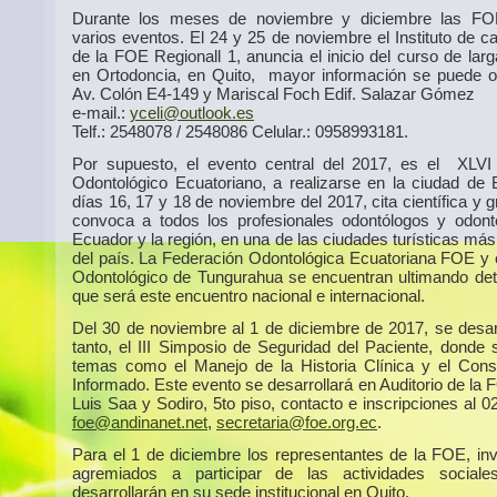
Durante los meses de noviembre y diciembre las FO
varios eventos. El 24 y 25 de noviembre el Instituto de c
de la FOE Regionall 1, anuncia el inicio del curso de lar
en Ortodoncia, en Quito, mayor información se puede o
Av. Colón E4-149 y Mariscal Foch Edif. Salazar Gómez
e-mail.:
yceli@outlook.es
Telf.: 2548078 / 2548086 Celular.: 0958993181.
Por supuesto, el evento central del 2017, es el XLV
Odontológico Ecuatoriano, a realizarse en la ciudad de 
días 16, 17 y 18 de noviembre del 2017, cita científica y 
convoca a todos los profesionales odontólogos y odont
Ecuador y la región, en una de las ciudades turísticas más
del país. La Federación Odontológica Ecuatoriana FOE y 
Odontológico de Tungurahua se encuentran ultimando deta
que será este encuentro nacional e internacional.
Del 30 de noviembre al 1 de diciembre de 2017, se desarr
tanto, el III Simposio de Seguridad del Paciente, donde s
temas como el Manejo de la Historia Clínica y el Cons
Informado. Este evento se desarrollará en Auditorio de la 
Luis Saa y Sodiro, 5to piso, contacto e inscripciones al 
foe@andinanet.net
,
secretaria@foe.org.ec
.
Para el 1 de diciembre los representantes de la FOE, inv
agremiados a participar de las actividades social
desarrollarán en su sede institucional en Quito.