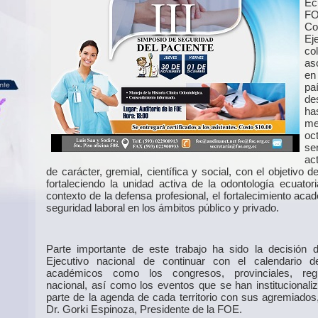
Ec
F
Co
Ej
co
as
en
p
de
ha
m
oc
s
ac
de carácter, gremial, científica y social, con el objetivo d
fortaleciendo la unidad activa de la odontología ecuatori
contexto de la defensa profesional, el fortalecimiento aca
seguridad laboral en los ámbitos público y privado.
Parte importante de este trabajo ha sido la decisión 
Ejecutivo nacional de continuar con el calendario d
académicos como los congresos, provinciales, reg
nacional, así como los eventos que se han institucional
parte de la agenda de cada territorio con sus agremiados,
Dr. Gorki Espinoza, Presidente de la FOE.