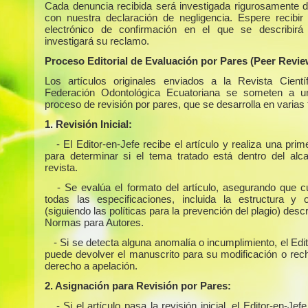
Cada denuncia recibida será investigada rigurosamente 
con nuestra declaración de negligencia. Espere recibir
electrónico de confirmación en el que se describir
investigará su reclamo.
Proceso Editorial de Evaluación por Pares (Peer Revie
Los artículos originales enviados a la Revista Cientí
Federación Odontológica Ecuatoriana se someten a un
proceso de revisión por pares, que se desarrolla en varias
1. Revisión Inicial:
- El Editor-en-Jefe recibe el artículo y realiza una prim
para determinar si el tema tratado está dentro del alc
revista.
- Se evalúa el formato del artículo, asegurando que 
todas las especificaciones, incluida la estructura y or
(siguiendo las políticas para la prevención del plagio) descr
Normas para Autores.
- Si se detecta alguna anomalía o incumplimiento, el Edi
puede devolver el manuscrito para su modificación o rech
derecho a apelación.
2. Asignación para Revisión por Pares:
- Si el artículo pasa la revisión inicial, el Editor-en-Jefe