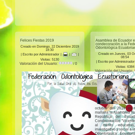
Felices Fiestas 2019
Asamblea de Ecuador e
condecoración a la Fed
Creado en Domingo, 22 Diciembre 2019
Odontológica Ecuatoria
18:30
Creado en Jueves, 03 O
|
Escrito por Administrador
|
|
|
08:54
Visitas: 5130
|
Escrito por Administrador
Valoración del Usuario:
/ 0
Visitas: 6384
Valoración del Usuario:
octubre del 2019 en 
mañana la Asamblea Na
República del Ecuad
Condecoración "Vicente
al mérito educativo, 
investigativo y social a 
Odontológica Ecuator