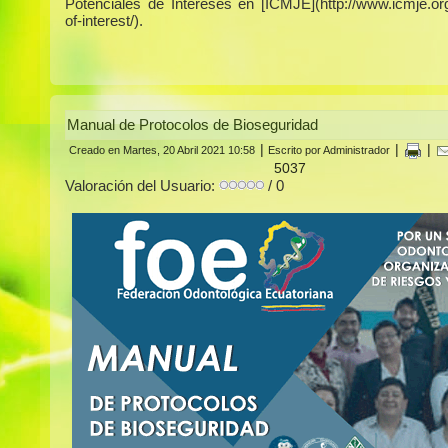
Potenciales de Intereses en [ICMJE](http://www.icmje.org/
of-interest/).
Manual de Protocolos de Bioseguridad
|
|
|
Creado en Martes, 20 Abril 2021 10:58
Escrito por Administrador
5037
Valoración del Usuario:
/ 0