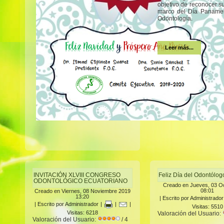
objetivo de reconocer s
marco del Día Panamer
Odontología.
Leer más...
INVITACIÓN XLVIII CONGRESO
Feliz Día del Odontólo
ODONTOLÓGICO ECUATORIANO
Creado en Jueves, 03 O
08:01
Creado en Viernes, 08 Noviembre 2019
13:20
|
Escrito por Administrador
|
Escrito por Administrador
|
|
|
Visitas: 5510
Visitas: 6218
Valoración del Usuario:
Valoración del Usuario:
/ 4