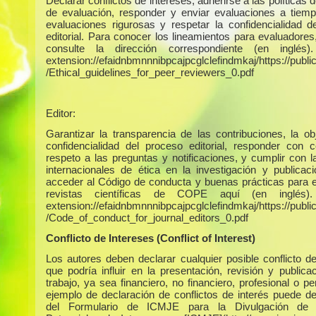
Declarar conflictos de intereses, adherirse a las políticas 
de evaluación, responder y enviar evaluaciones a tiempo
evaluaciones rigurosas y respetar la confidencialidad d
editorial. Para conocer los lineamientos para evaluadores
consulte la dirección correspondiente (en inglés)
extension://efaidnbmnnnibpcajpcglclefindmkaj/https://publica
/Ethical_guidelines_for_peer_reviewers_0.pdf
Editor:
Garantizar la transparencia de las contribuciones, la obj
confidencialidad del proceso editorial, responder con c
respeto a las preguntas y notificaciones, y cumplir con 
internacionales de ética en la investigación y publicac
acceder al Código de conducta y buenas prácticas para e
revistas científicas de COPE aquí (en inglés)
extension://efaidnbmnnnibpcajpcglclefindmkaj/https://publica
/Code_of_conduct_for_journal_editors_0.pdf
Conflicto de Intereses (Conflict of Interest)
Los autores deben declarar cualquier posible conflicto de
que podría influir en la presentación, revisión y publica
trabajo, ya sea financiero, no financiero, profesional o p
ejemplo de declaración de conflictos de interés puede d
del Formulario de ICMJE para la Divulgación de C