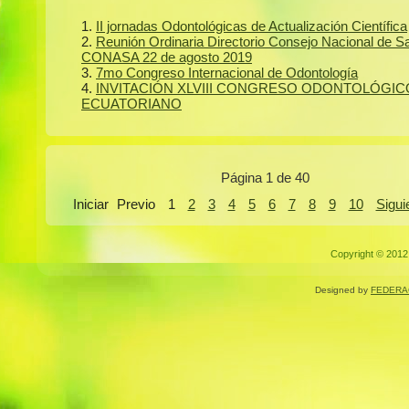
II jornadas Odontológicas de Actualización Científica
Reunión Ordinaria Directorio Consejo Nacional de S
CONASA 22 de agosto 2019
7mo Congreso Internacional de Odontología
INVITACIÓN XLVIII CONGRESO ODONTOLÓGIC
ECUATORIANO
Página 1 de 40
Iniciar
Previo
1
2
3
4
5
6
7
8
9
10
Sigui
Copyright © 2012.
Designed by
FEDERA