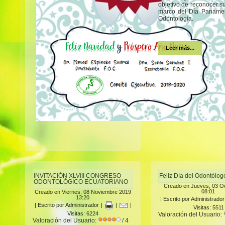
objetivo de reconocer s
marco del Día Panamer
Odontología.
Leer más...
INVITACIÓN XLVIII CONGRESO
Feliz Día del Odontólo
ODONTOLÓGICO ECUATORIANO
Creado en Jueves, 03 O
08:01
Creado en Viernes, 08 Noviembre 2019
13:20
|
Escrito por Administrador
|
Escrito por Administrador
|
|
|
Visitas: 5511
Visitas: 6224
Valoración del Usuario:
Valoración del Usuario:
/ 4