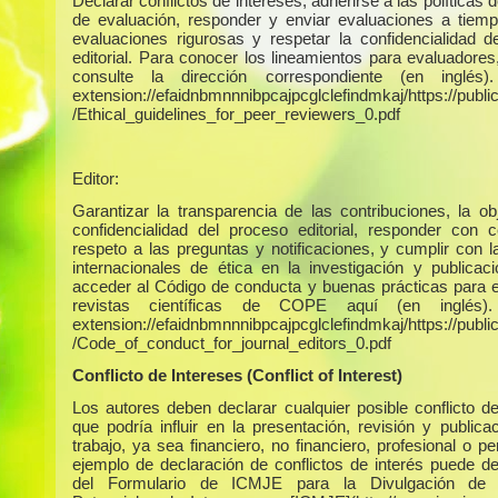
Declarar conflictos de intereses, adherirse a las políticas 
de evaluación, responder y enviar evaluaciones a tiempo
evaluaciones rigurosas y respetar la confidencialidad d
editorial. Para conocer los lineamientos para evaluadores
consulte la dirección correspondiente (en inglés)
extension://efaidnbmnnnibpcajpcglclefindmkaj/https://publica
/Ethical_guidelines_for_peer_reviewers_0.pdf
Editor:
Garantizar la transparencia de las contribuciones, la obj
confidencialidad del proceso editorial, responder con c
respeto a las preguntas y notificaciones, y cumplir con 
internacionales de ética en la investigación y publicac
acceder al Código de conducta y buenas prácticas para e
revistas científicas de COPE aquí (en inglés)
extension://efaidnbmnnnibpcajpcglclefindmkaj/https://publica
/Code_of_conduct_for_journal_editors_0.pdf
Conflicto de Intereses (Conflict of Interest)
Los autores deben declarar cualquier posible conflicto de
que podría influir en la presentación, revisión y publica
trabajo, ya sea financiero, no financiero, profesional o p
ejemplo de declaración de conflictos de interés puede d
del Formulario de ICMJE para la Divulgación de C