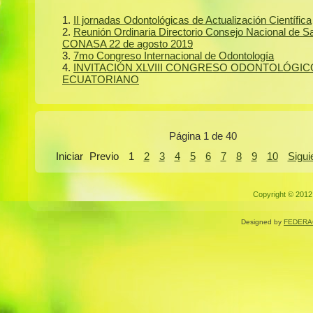
II jornadas Odontológicas de Actualización Científica
Reunión Ordinaria Directorio Consejo Nacional de S
CONASA 22 de agosto 2019
7mo Congreso Internacional de Odontología
INVITACIÓN XLVIII CONGRESO ODONTOLÓGIC
ECUATORIANO
Página 1 de 40
Iniciar
Previo
1
2
3
4
5
6
7
8
9
10
Sigui
Copyright © 2012.
Designed by
FEDERA