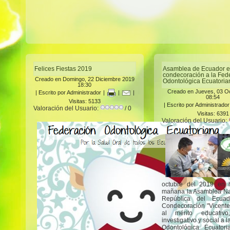
Felices Fiestas 2019
Asamblea de Ecuador e
condecoración a la Fed
Creado en Domingo, 22 Diciembre 2019
Odontológica Ecuatoria
18:30
Creado en Jueves, 03 O
|
Escrito por Administrador
|
|
|
08:54
Visitas: 5133
|
Escrito por Administrador
Valoración del Usuario:
/ 0
Visitas: 6391
Valoración del Usuario:
octubre del 2019 en 
mañana la Asamblea Na
República del Ecuad
Condecoración "Vicente
al mérito educativo, 
investigativo y social a 
Odontológica Ecuator