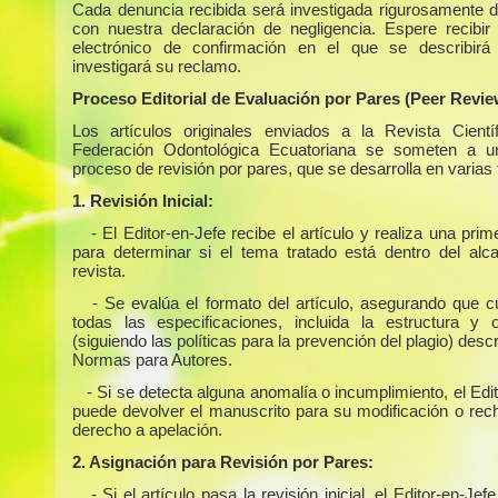
Cada denuncia recibida será investigada rigurosamente 
con nuestra declaración de negligencia. Espere recibir
electrónico de confirmación en el que se describir
investigará su reclamo.
Proceso Editorial de Evaluación por Pares (Peer Revie
Los artículos originales enviados a la Revista Cientí
Federación Odontológica Ecuatoriana se someten a un
proceso de revisión por pares, que se desarrolla en varias
1. Revisión Inicial:
- El Editor-en-Jefe recibe el artículo y realiza una prim
para determinar si el tema tratado está dentro del alc
revista.
- Se evalúa el formato del artículo, asegurando que 
todas las especificaciones, incluida la estructura y or
(siguiendo las políticas para la prevención del plagio) descr
Normas para Autores.
- Si se detecta alguna anomalía o incumplimiento, el Edi
puede devolver el manuscrito para su modificación o rech
derecho a apelación.
2. Asignación para Revisión por Pares:
- Si el artículo pasa la revisión inicial, el Editor-en-Jefe