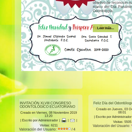
objetivo de reconocer s
marco del Día Panamer
Odontología.
Leer más...
INVITACIÓN XLVIII CONGRESO
Feliz Día del Odontólo
ODONTOLÓGICO ECUATORIANO
Creado en Jueves, 03 O
08:01
Creado en Viernes, 08 Noviembre 2019
13:20
|
Escrito por Administrador
|
Escrito por Administrador
|
|
|
Visitas: 5505
Visitas: 6211
Valoración del Usuario:
Valoración del Usuario:
/ 4