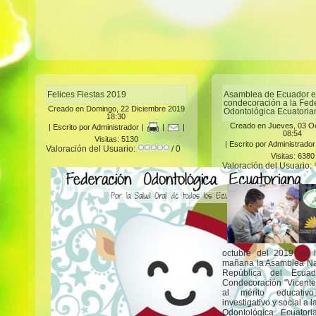
Felices Fiestas 2019
Asamblea de Ecuador e
condecoración a la Fed
Creado en Domingo, 22 Diciembre 2019
Odontológica Ecuatoria
18:30
Creado en Jueves, 03 O
|
Escrito por Administrador
|
|
|
08:54
Visitas: 5130
|
Escrito por Administrador
Valoración del Usuario:
/ 0
Visitas: 6380
Valoración del Usuario:
octubre del 2019 en 
mañana la Asamblea Na
República del Ecuad
Condecoración "Vicente
al mérito educativo, 
investigativo y social a 
Odontológica Ecuator