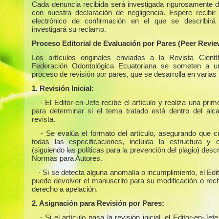
Cada denuncia recibida será investigada rigurosamente 
con nuestra declaración de negligencia. Espere recibir
electrónico de confirmación en el que se describir
investigará su reclamo.
Proceso Editorial de Evaluación por Pares (Peer Revie
Los artículos originales enviados a la Revista Cientí
Federación Odontológica Ecuatoriana se someten a un
proceso de revisión por pares, que se desarrolla en varias
1. Revisión Inicial:
- El Editor-en-Jefe recibe el artículo y realiza una prim
para determinar si el tema tratado está dentro del alc
revista.
- Se evalúa el formato del artículo, asegurando que 
todas las especificaciones, incluida la estructura y or
(siguiendo las políticas para la prevención del plagio) descr
Normas para Autores.
- Si se detecta alguna anomalía o incumplimiento, el Edi
puede devolver el manuscrito para su modificación o rech
derecho a apelación.
2. Asignación para Revisión por Pares:
- Si el artículo pasa la revisión inicial, el Editor-en-Jefe