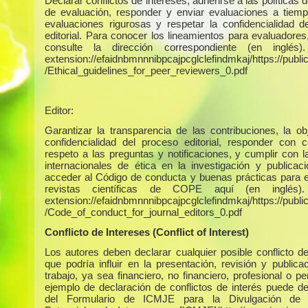
Declarar conflictos de intereses, adherirse a las políticas 
de evaluación, responder y enviar evaluaciones a tiempo
evaluaciones rigurosas y respetar la confidencialidad d
editorial. Para conocer los lineamientos para evaluadores
consulte la dirección correspondiente (en inglés)
extension://efaidnbmnnnibpcajpcglclefindmkaj/https://publica
/Ethical_guidelines_for_peer_reviewers_0.pdf
Editor:
Garantizar la transparencia de las contribuciones, la obj
confidencialidad del proceso editorial, responder con c
respeto a las preguntas y notificaciones, y cumplir con 
internacionales de ética en la investigación y publicac
acceder al Código de conducta y buenas prácticas para e
revistas científicas de COPE aquí (en inglés)
extension://efaidnbmnnnibpcajpcglclefindmkaj/https://publica
/Code_of_conduct_for_journal_editors_0.pdf
Conflicto de Intereses (Conflict of Interest)
Los autores deben declarar cualquier posible conflicto de
que podría influir en la presentación, revisión y publica
trabajo, ya sea financiero, no financiero, profesional o p
ejemplo de declaración de conflictos de interés puede d
del Formulario de ICMJE para la Divulgación de C