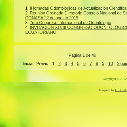
II jornadas Odontológicas de Actualización Científica
Reunión Ordinaria Directorio Consejo Nacional de S
CONASA 22 de agosto 2019
7mo Congreso Internacional de Odontología
INVITACIÓN XLVIII CONGRESO ODONTOLÓGIC
ECUATORIANO
Página 1 de 40
Iniciar
Previo
1
2
3
4
5
6
7
8
9
10
Sigui
Copyright © 2012.
Designed by
FEDERA