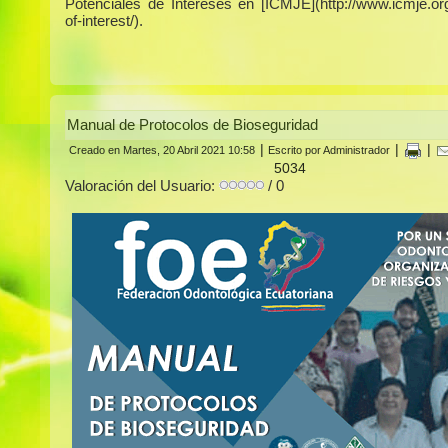
Potenciales de Intereses en [ICMJE](http://www.icmje.org/
of-interest/).
Manual de Protocolos de Bioseguridad
|
|
|
Creado en Martes, 20 Abril 2021 10:58
Escrito por Administrador
5034
Valoración del Usuario:
/ 0