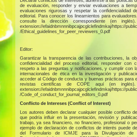
Declarar conflictos de intereses, adherirse a las políticas 
de evaluación, responder y enviar evaluaciones a tiempo
evaluaciones rigurosas y respetar la confidencialidad d
editorial. Para conocer los lineamientos para evaluadores
consulte la dirección correspondiente (en inglés)
extension://efaidnbmnnnibpcajpcglclefindmkaj/https://publica
/Ethical_guidelines_for_peer_reviewers_0.pdf
Editor:
Garantizar la transparencia de las contribuciones, la obj
confidencialidad del proceso editorial, responder con c
respeto a las preguntas y notificaciones, y cumplir con 
internacionales de ética en la investigación y publicac
acceder al Código de conducta y buenas prácticas para e
revistas científicas de COPE aquí (en inglés)
extension://efaidnbmnnnibpcajpcglclefindmkaj/https://publica
/Code_of_conduct_for_journal_editors_0.pdf
Conflicto de Intereses (Conflict of Interest)
Los autores deben declarar cualquier posible conflicto de
que podría influir en la presentación, revisión y publica
trabajo, ya sea financiero, no financiero, profesional o p
ejemplo de declaración de conflictos de interés puede d
del Formulario de ICMJE para la Divulgación de C