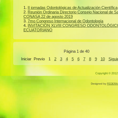
II jornadas Odontológicas de Actualización Científica
Reunión Ordinaria Directorio Consejo Nacional de S
CONASA 22 de agosto 2019
7mo Congreso Internacional de Odontología
INVITACIÓN XLVIII CONGRESO ODONTOLÓGIC
ECUATORIANO
Página 1 de 40
Iniciar
Previo
1
2
3
4
5
6
7
8
9
10
Sigui
Copyright © 2012.
Designed by
FEDERA