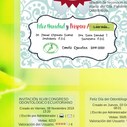
objetivo de reconocer s
marco del Día Panamer
Odontología.
Leer más...
INVITACIÓN XLVIII CONGRESO
Feliz Día del Odontólo
ODONTOLÓGICO ECUATORIANO
Creado en Jueves, 03 O
08:01
Creado en Viernes, 08 Noviembre 2019
13:20
|
Escrito por Administrador
|
Escrito por Administrador
|
|
|
Visitas: 5505
Visitas: 6213
Valoración del Usuario:
Valoración del Usuario:
/ 4