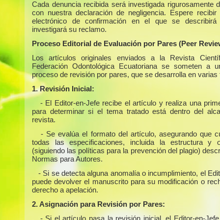
Cada denuncia recibida será investigada rigurosamente 
con nuestra declaración de negligencia. Espere recibir
electrónico de confirmación en el que se describir
investigará su reclamo.
Proceso Editorial de Evaluación por Pares (Peer Revie
Los artículos originales enviados a la Revista Cientí
Federación Odontológica Ecuatoriana se someten a un
proceso de revisión por pares, que se desarrolla en varias
1. Revisión Inicial:
- El Editor-en-Jefe recibe el artículo y realiza una prim
para determinar si el tema tratado está dentro del alc
revista.
- Se evalúa el formato del artículo, asegurando que 
todas las especificaciones, incluida la estructura y or
(siguiendo las políticas para la prevención del plagio) descr
Normas para Autores.
- Si se detecta alguna anomalía o incumplimiento, el Edi
puede devolver el manuscrito para su modificación o rech
derecho a apelación.
2. Asignación para Revisión por Pares:
- Si el artículo pasa la revisión inicial, el Editor-en-Jefe