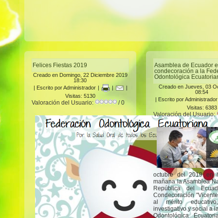
Felices Fiestas 2019
Asamblea de Ecuador e
condecoración a la Fed
Creado en Domingo, 22 Diciembre 2019
Odontológica Ecuatoria
18:30
Creado en Jueves, 03 O
|
Escrito por Administrador
|
|
|
08:54
Visitas: 5130
|
Escrito por Administrador
Valoración del Usuario:
/ 0
Visitas: 6383
Valoración del Usuario:
octubre del 2019 en 
mañana la Asamblea Na
República del Ecuad
Condecoración "Vicente
al mérito educativo, 
investigativo y social a 
Odontológica Ecuator