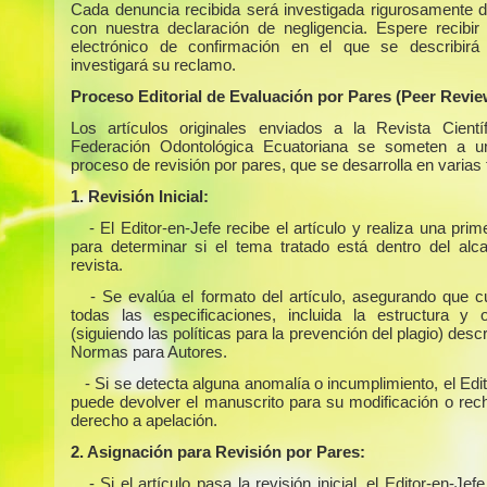
Cada denuncia recibida será investigada rigurosamente 
con nuestra declaración de negligencia. Espere recibir
electrónico de confirmación en el que se describir
investigará su reclamo.
Proceso Editorial de Evaluación por Pares (Peer Revie
Los artículos originales enviados a la Revista Cientí
Federación Odontológica Ecuatoriana se someten a un
proceso de revisión por pares, que se desarrolla en varias
1. Revisión Inicial:
- El Editor-en-Jefe recibe el artículo y realiza una prim
para determinar si el tema tratado está dentro del alc
revista.
- Se evalúa el formato del artículo, asegurando que 
todas las especificaciones, incluida la estructura y or
(siguiendo las políticas para la prevención del plagio) descr
Normas para Autores.
- Si se detecta alguna anomalía o incumplimiento, el Edi
puede devolver el manuscrito para su modificación o rech
derecho a apelación.
2. Asignación para Revisión por Pares:
- Si el artículo pasa la revisión inicial, el Editor-en-Jefe