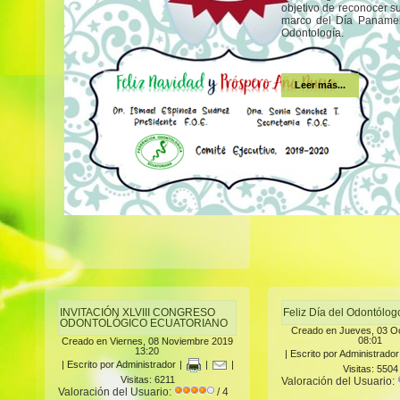
objetivo de reconocer s
marco del Día Panamer
Odontología.
Leer más...
INVITACIÓN XLVIII CONGRESO
Feliz Día del Odontólo
ODONTOLÓGICO ECUATORIANO
Creado en Jueves, 03 O
08:01
Creado en Viernes, 08 Noviembre 2019
13:20
|
Escrito por Administrador
|
Escrito por Administrador
|
|
|
Visitas: 5504
Visitas: 6211
Valoración del Usuario:
Valoración del Usuario:
/ 4