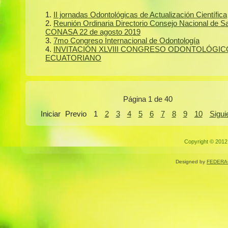
II jornadas Odontológicas de Actualización Científica
Reunión Ordinaria Directorio Consejo Nacional de S
CONASA 22 de agosto 2019
7mo Congreso Internacional de Odontología
INVITACIÓN XLVIII CONGRESO ODONTOLÓGIC
ECUATORIANO
Página 1 de 40
Iniciar
Previo
1
2
3
4
5
6
7
8
9
10
Sigui
Copyright © 2012.
Designed by
FEDERA