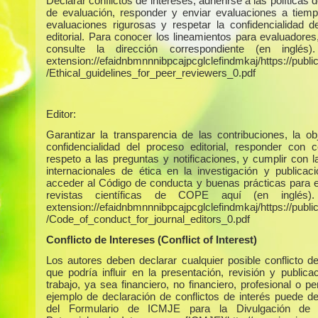
Declarar conflictos de intereses, adherirse a las políticas 
de evaluación, responder y enviar evaluaciones a tiempo
evaluaciones rigurosas y respetar la confidencialidad d
editorial. Para conocer los lineamientos para evaluadores
consulte la dirección correspondiente (en inglés)
extension://efaidnbmnnnibpcajpcglclefindmkaj/https://publica
/Ethical_guidelines_for_peer_reviewers_0.pdf
Editor:
Garantizar la transparencia de las contribuciones, la obj
confidencialidad del proceso editorial, responder con c
respeto a las preguntas y notificaciones, y cumplir con 
internacionales de ética en la investigación y publicac
acceder al Código de conducta y buenas prácticas para e
revistas científicas de COPE aquí (en inglés)
extension://efaidnbmnnnibpcajpcglclefindmkaj/https://publica
/Code_of_conduct_for_journal_editors_0.pdf
Conflicto de Intereses (Conflict of Interest)
Los autores deben declarar cualquier posible conflicto de
que podría influir en la presentación, revisión y publica
trabajo, ya sea financiero, no financiero, profesional o p
ejemplo de declaración de conflictos de interés puede d
del Formulario de ICMJE para la Divulgación de C