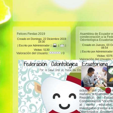
Felices Fiestas 2019
Asamblea de Ecuador e
condecoración a la Fed
Creado en Domingo, 22 Diciembre 2019
Odontológica Ecuatoria
18:30
Creado en Jueves, 03 O
|
Escrito por Administrador
|
|
|
08:54
Visitas: 5130
|
Escrito por Administrador
Valoración del Usuario:
/ 0
Visitas: 6376
Valoración del Usuario:
octubre del 2019 en 
mañana la Asamblea Na
República del Ecuad
Condecoración "Vicente
al mérito educativo, 
investigativo y social a 
Odontológica Ecuator