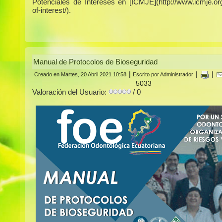
Potenciales de Intereses en [ICMJE](http://www.icmje.org/
of-interest/).
Manual de Protocolos de Bioseguridad
|
|
|
Creado en Martes, 20 Abril 2021 10:58
Escrito por Administrador
5033
Valoración del Usuario:
/ 0