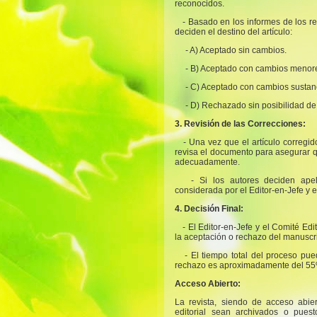
reconocidos.
- Basado en los informes de los rev
deciden el destino del artículo:
- A) Aceptado sin cambios.
- B) Aceptado con cambios menor
- C) Aceptado con cambios sustan
- D) Rechazado sin posibilidad de
3. Revisión de las Correcciones:
- Una vez que el artículo corregi
revisa el documento para asegurar q
adecuadamente.
- Si los autores deciden apel
considerada por el Editor-en-Jefe y e
4. Decisión Final:
- El Editor-en-Jefe y el Comité Edi
la aceptación o rechazo del manuscrit
- El tiempo total del proceso pu
rechazo es aproximadamente del 55
Acceso Abierto:
La revista, siendo de acceso abier
editorial sean archivados o puest