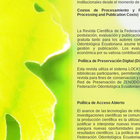
institucionales desde el momento de 
Costos de Procesamiento y Pu
Processing and Publication Costs)
La Revista Científica de la Federac
postulación, evaluación y publicació
gratuita tanto para los autores c
Odontológica Ecuatoriana asume to
gestión y publicación. Los eva
económica por su valiosa contribució
Política de Preservación Digital (Di
Esta revista utiliza el sistema LOCK
bibliotecas participantes, permitie
revista para fines de conservación y 
Red de Preservación de ZENODO. 
Federación Odontológica Ecuatorian
Política de Acceso Abierto
El avance de las tecnologías de inf
investigaciones científicas se comu
la producción científica es la utiliz
justificar e interpretar nuevas inve
asegura nuevas oportunidades par
resultados científicos. La política d
Federación Odontológica Ecuatoria