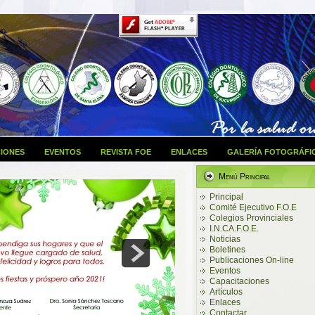
IONES
EVENTOS
REVISTA FOE
ENLACES
GALERÍA FOTOGRÁFI
Menú Principal
Principal
Comité Ejecutivo F.O.E
Colegios Provinciales
I.N.CA.F.O.E.
Noticias
Boletines
Publicaciones On-line
Eventos
Capacitaciones
Artículos
Enlaces
Contactar