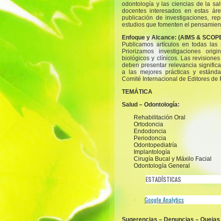
odontología y las ciencias de la sal
docentes interesados en estas áre
publicación de investigaciones, rep
estudios que fomenten el pensamient
Enfoque y Alcance:
(AIMS & SCOP
Publicamos artículos en todas las 
Priorizamos investigaciones origi
biológicos y clínicos. Las revisiones
deben presentar relevancia significa
a las mejores prácticas y estánd
Comité Internacional de Editores de
TEMÁTICA
Salud – Odontología:
Rehabilitación Oral
Ortodoncia
Endodoncia
Periodoncia
Odontopediatría
Implantología
Cirugía Bucal y Máxilo Facial
Odontología General
ESTADÍSTICAS
Google Analytics
·
Sugerencias – Denuncias – Quejas