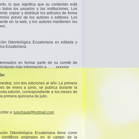
rto, lo que significa que su contenido está
 todos los usuarios y las instituciones. Los
imir, copiar y distribuir los artículos de forma
rmiso previo de los autores o editores. Los
mente en la web, y los autores mantienen los
nes.
ación Odontológica Ecuatoriana es editada y
ica Ecuatoriana.
interesados en formar parte de su comité de
solicitando más información a …….xxxxxxx
ón:
mestral, con dos ediciones al año. La primera
ses de enero a junio, se publica durante la
nda edición, correspondiente a los meses de
 la primera quincena de julio.
cribir a:
luischauk@hotmail.com
ación Odontológica Ecuatoriana tiene como
s científicos originales en el campo de la