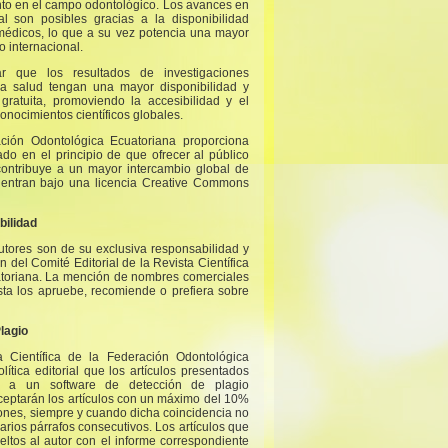
nto en el campo odontológico. Los avances en
al son posibles gracias a la disponibilidad
y médicos, lo que a su vez potencia una mayor
o internacional.
ar que los resultados de investigaciones
la salud tengan una mayor disponibilidad y
ratuita, promoviendo la accesibilidad y el
onocimientos científicos globales.
ación Odontológica Ecuatoriana proporciona
do en el principio de que ofrecer al público
 contribuye a un mayor intercambio global de
cuentran bajo una licencia Creative Commons
bilidad
utores son de su exclusiva responsabilidad y
 del Comité Editorial de la Revista Científica
atoriana. La mención de nombres comerciales
sta los apruebe, recomiende o prefiera sobre
Plagio
a Científica de la Federación Odontológica
ítica editorial que los artículos presentados
s a un software de detección de plagio
ceptarán los artículos con un máximo del 10%
iones, siempre y cuando dicha coincidencia no
arios párrafos consecutivos. Los artículos que
ltos al autor con el informe correspondiente