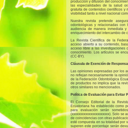
producción y difusión del conocimie
las especialidades de la salud or
gratuita de contenidos científicos 
visibilidad tanto a nivel nacional com
Nuestra revista pretende asegur
odontológicas y relacionadas con 
audiencia de manera inmediata y g
enriquecimiento del intercambio de c
La Revista Científica de la Feder
acceso abierto a su contenido, basa
acceso libre a las investigaciones
conocimiento. Los artículos se en
(CC-BY).
Cláusula de Exención de Responsa
Las opiniones expresadas por los a
no reflejan necesariamente la opinión
de la Federación Odontológica Ecu
de productos no implica que la revi
otros similares no mencionados.
Política de Evaluación para Evitar 
El Consejo Editorial de la Revist
Ecuatoriana ha establecido como pol
para evaluación serán sometido
(xxxxxxxxxxxxxxxxxxxxxx). Solo se a
de coincidencias con otras publicac
esté compuesta en su totalidad por v
superen este porcentaje serán devue