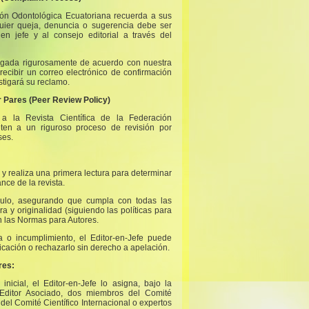
ción Odontológica Ecuatoriana recuerda a sus
quier queja, denuncia o sugerencia debe ser
 en jefe y al consejo editorial a través del
tigada rigurosamente de acuerdo con nuestra
recibir un correo electrónico de confirmación
stigará su reclamo.
r Pares (Peer Review Policy)
 a la Revista Científica de la Federación
ten a un riguroso proceso de revisión por
ses.
lo y realiza una primera lectura para determinar
ance de la revista.
ículo, asegurando que cumpla con todas las
ura y originalidad (siguiendo las políticas para
en las Normas para Autores.
a o incumplimiento, el Editor-en-Jefe puede
icación o rechazarlo sin derecho a apelación.
res:
 inicial, el Editor-en-Jefe lo asigna, bajo la
Editor Asociado, dos miembros del Comité
del Comité Científico Internacional o expertos