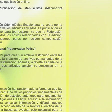
su publicación online.
blicación de Manuscritos (Manuscript
ión Odontológica Ecuatoriana no cobra por la
n de los artículos enviados. La publicación es
omo para los lectores, ya que la Federación
dos los costos relacionados con la edición,
luadores pares no reciben compensación
n.
gital Preservation Policy)
SS para crear un archivo distribuido entre las
ndo la creación de archivos permanentes de la
restauración. Además, la revista es parte de la
Los artículos también se conservan en la
a.
ormación ha transformado la forma en que las
nican. Uno de los principios fundamentales de
ación de estudios anteriores para fundamentar,
stigaciones. El libre acceso a la información
a consultar información y difundir nuevos
e acceso abierto de la Revista Científica de la
na busca aprovechar este potencial para la