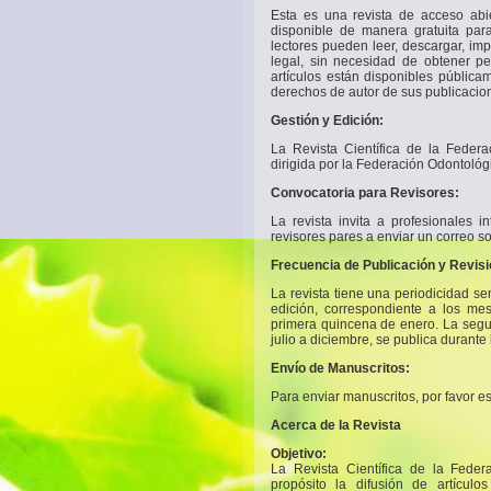
Esta es una revista de acceso abie
disponible de manera gratuita para
lectores pueden leer, descargar, impr
legal, sin necesidad de obtener pe
artículos están disponibles pública
derechos de autor de sus publicacio
Gestión y Edición:
La Revista Científica de la Feder
dirigida por la Federación Odontológ
Convocatoria para Revisores:
La revista invita a profesionales 
revisores pares a enviar un correo 
Frecuencia de Publicación y Revisi
La revista tiene una periodicidad se
edición, correspondiente a los me
primera quincena de enero. La segu
julio a diciembre, se publica durante
Envío de Manuscritos:
Para enviar manuscritos, por favor es
Acerca de la Revista
Objetivo:
La Revista Científica de la Feder
propósito la difusión de artículo