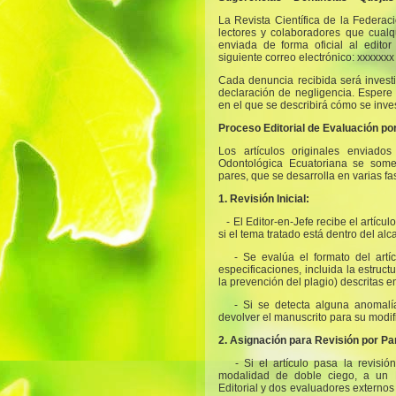
La Revista Científica de la Federa
lectores y colaboradores que cual
enviada de forma oficial al editor
siguiente correo electrónico: xxxxxxx
Cada denuncia recibida será inves
declaración de negligencia. Espere 
en el que se describirá cómo se inve
Proceso Editorial de Evaluación po
Los artículos originales enviados
Odontológica Ecuatoriana se some
pares, que se desarrolla en varias fa
1. Revisión Inicial:
- El Editor-en-Jefe recibe el artícu
si el tema tratado está dentro del alc
- Se evalúa el formato del art
especificaciones, incluida la estruct
la prevención del plagio) descritas 
- Si se detecta alguna anomalí
devolver el manuscrito para su modif
2. Asignación para Revisión por Pa
- Si el artículo pasa la revisión
modalidad de doble ciego, a un 
Editorial y dos evaluadores externos 