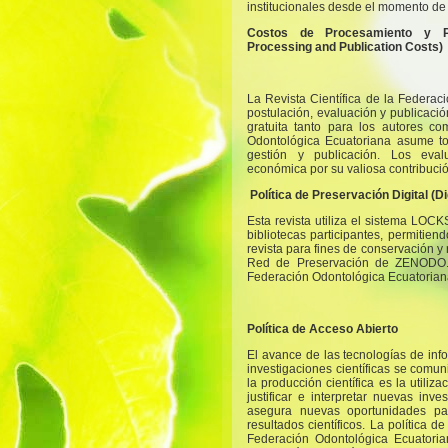
institucionales desde el momento de 
Costos de Procesamiento y Pu
Processing and Publication Costs)
La Revista Científica de la Federac
postulación, evaluación y publicació
gratuita tanto para los autores c
Odontológica Ecuatoriana asume to
gestión y publicación. Los eva
económica por su valiosa contribució
Política de Preservación Digital (Di
Esta revista utiliza el sistema LOCK
bibliotecas participantes, permitie
revista para fines de conservación y 
Red de Preservación de ZENODO. 
Federación Odontológica Ecuatorian
Política de Acceso Abierto
El avance de las tecnologías de inf
investigaciones científicas se comu
la producción científica es la utiliz
justificar e interpretar nuevas inve
asegura nuevas oportunidades par
resultados científicos. La política d
Federación Odontológica Ecuatoria