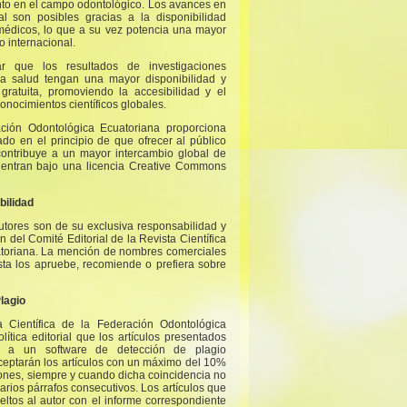
nto en el campo odontológico. Los avances en
al son posibles gracias a la disponibilidad
y médicos, lo que a su vez potencia una mayor
o internacional.
ar que los resultados de investigaciones
la salud tengan una mayor disponibilidad y
ratuita, promoviendo la accesibilidad y el
onocimientos científicos globales.
ación Odontológica Ecuatoriana proporciona
do en el principio de que ofrecer al público
 contribuye a un mayor intercambio global de
cuentran bajo una licencia Creative Commons
bilidad
utores son de su exclusiva responsabilidad y
 del Comité Editorial de la Revista Científica
atoriana. La mención de nombres comerciales
sta los apruebe, recomiende o prefiera sobre
Plagio
a Científica de la Federación Odontológica
ítica editorial que los artículos presentados
s a un software de detección de plagio
ceptarán los artículos con un máximo del 10%
iones, siempre y cuando dicha coincidencia no
arios párrafos consecutivos. Los artículos que
ltos al autor con el informe correspondiente