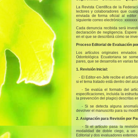
La Revista Científica de la Federa
lectores y colaboradores que cual
enviada de forma oficial al editor
siguiente correo electrónico: xxxxxxx
Cada denuncia recibida será inves
declaración de negligencia. Espere 
en el que se describirá cómo se inve
Proceso Editorial de Evaluación po
Los artículos originales enviados
Odontológica Ecuatoriana se some
pares, que se desarrolla en varias fa
1. Revisión Inicial:
- El Editor-en-Jefe recibe el artícu
si el tema tratado está dentro del alc
- Se evalúa el formato del art
especificaciones, incluida la estruct
la prevención del plagio) descritas 
- Si se detecta alguna anomalí
devolver el manuscrito para su modif
2. Asignación para Revisión por Pa
- Si el artículo pasa la revisión
modalidad de doble ciego, a un 
Editorial y dos evaluadores externos 