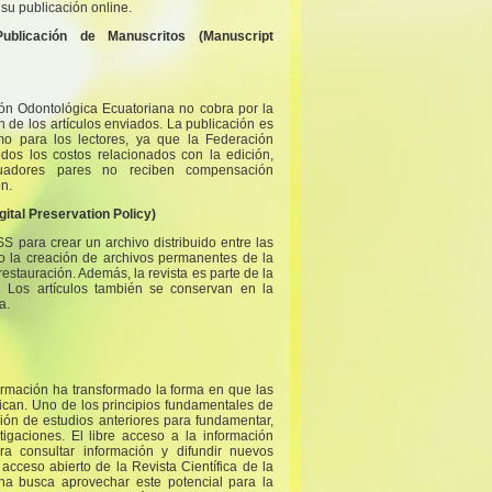
su publicación online.
blicación de Manuscritos (Manuscript
ión Odontológica Ecuatoriana no cobra por la
n de los artículos enviados. La publicación es
omo para los lectores, ya que la Federación
dos los costos relacionados con la edición,
luadores pares no reciben compensación
n.
gital Preservation Policy)
SS para crear un archivo distribuido entre las
ndo la creación de archivos permanentes de la
restauración. Además, la revista es parte de la
Los artículos también se conservan en la
a.
ormación ha transformado la forma en que las
nican. Uno de los principios fundamentales de
ación de estudios anteriores para fundamentar,
stigaciones. El libre acceso a la información
a consultar información y difundir nuevos
e acceso abierto de la Revista Científica de la
na busca aprovechar este potencial para la