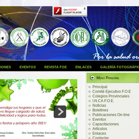
IONES
EVENTOS
REVISTA FOE
ENLACES
GALERÍA FOTOGRÁFI
Menú Principal
Principal
Comité Ejecutivo F.O.E
Colegios Provinciales
I.N.CA.F.O.E.
Noticias
Boletines
Publicaciones On-line
Eventos
Capacitaciones
Artículos
Enlaces
Contactar