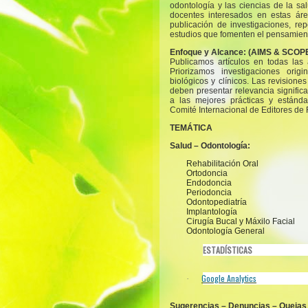
odontología y las ciencias de la sal
docentes interesados en estas áre
publicación de investigaciones, rep
estudios que fomenten el pensamient
Enfoque y Alcance:
(AIMS & SCOP
Publicamos artículos en todas las 
Priorizamos investigaciones origi
biológicos y clínicos. Las revisiones
deben presentar relevancia significa
a las mejores prácticas y estánd
Comité Internacional de Editores de
TEMÁTICA
Salud – Odontología:
Rehabilitación Oral
Ortodoncia
Endodoncia
Periodoncia
Odontopediatría
Implantología
Cirugía Bucal y Máxilo Facial
Odontología General
ESTADÍSTICAS
Google Analytics
·
Sugerencias – Denuncias – Quejas