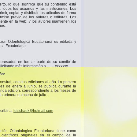
rto, lo que significa que su contenido está
 todos los usuarios y las instituciones. Los
imir, copiar y distribuir los artículos de forma
rmiso previo de los autores o editores. Los
mente en la web, y los autores mantienen los
nes.
ación Odontológica Ecuatoriana es editada y
ica Ecuatoriana.
interesados en formar parte de su comité de
solicitando más información a …….xxxxxxx
ón:
mestral, con dos ediciones al año. La primera
ses de enero a junio, se publica durante la
nda edición, correspondiente a los meses de
 la primera quincena de julio.
cribir a:
luischauk@hotmail.com
ación Odontológica Ecuatoriana tiene como
s científicos originales en el campo de la