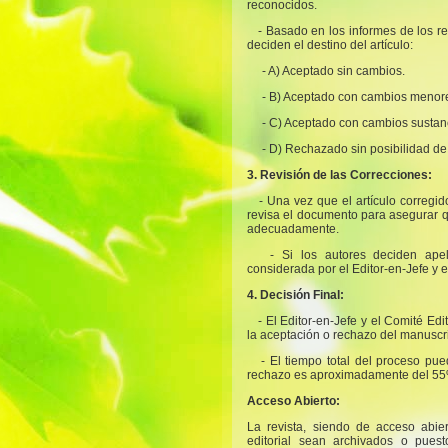
reconocidos.
- Basado en los informes de los rev
deciden el destino del artículo:
- A) Aceptado sin cambios.
- B) Aceptado con cambios menor
- C) Aceptado con cambios sustan
- D) Rechazado sin posibilidad de
3. Revisión de las Correcciones:
- Una vez que el artículo corregi
revisa el documento para asegurar q
adecuadamente.
- Si los autores deciden apel
considerada por el Editor-en-Jefe y e
4. Decisión Final:
- El Editor-en-Jefe y el Comité Edi
la aceptación o rechazo del manuscrit
- El tiempo total del proceso pu
rechazo es aproximadamente del 55
Acceso Abierto:
La revista, siendo de acceso abier
editorial sean archivados o puest