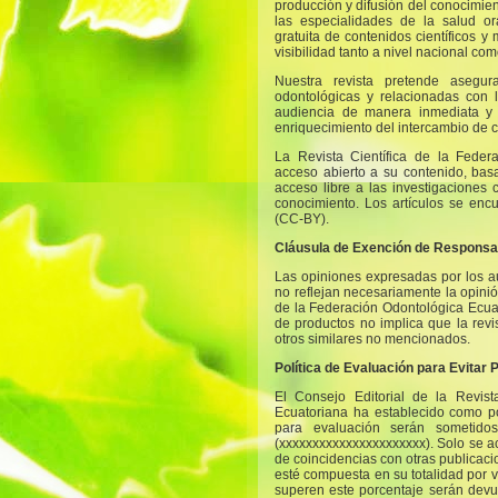
producción y difusión del conocimie
las especialidades de la salud or
gratuita de contenidos científicos 
visibilidad tanto a nivel nacional com
Nuestra revista pretende asegur
odontológicas y relacionadas con 
audiencia de manera inmediata y g
enriquecimiento del intercambio de c
La Revista Científica de la Feder
acceso abierto a su contenido, basa
acceso libre a las investigaciones
conocimiento. Los artículos se en
(CC-BY).
Cláusula de Exención de Responsa
Las opiniones expresadas por los a
no reflejan necesariamente la opinión
de la Federación Odontológica Ecu
de productos no implica que la revi
otros similares no mencionados.
Política de Evaluación para Evitar 
El Consejo Editorial de la Revist
Ecuatoriana ha establecido como pol
para evaluación serán sometido
(xxxxxxxxxxxxxxxxxxxxxx). Solo se a
de coincidencias con otras publicac
esté compuesta en su totalidad por v
superen este porcentaje serán devue