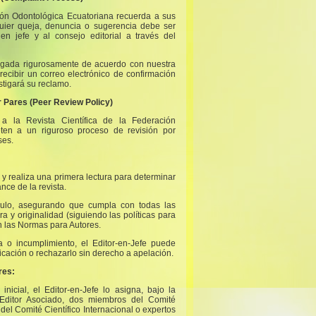
ción Odontológica Ecuatoriana recuerda a sus
quier queja, denuncia o sugerencia debe ser
 en jefe y al consejo editorial a través del
tigada rigurosamente de acuerdo con nuestra
recibir un correo electrónico de confirmación
stigará su reclamo.
r Pares (Peer Review Policy)
 a la Revista Científica de la Federación
ten a un riguroso proceso de revisión por
ses.
lo y realiza una primera lectura para determinar
ance de la revista.
ículo, asegurando que cumpla con todas las
ura y originalidad (siguiendo las políticas para
en las Normas para Autores.
a o incumplimiento, el Editor-en-Jefe puede
icación o rechazarlo sin derecho a apelación.
res:
 inicial, el Editor-en-Jefe lo asigna, bajo la
Editor Asociado, dos miembros del Comité
del Comité Científico Internacional o expertos