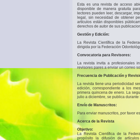
Esta es una revista de acceso abie
disponible de manera gratuita para
lectores pueden leer, descargar, impr
legal, sin necesidad de obtener pe
artículos están disponibles pública
derechos de autor de sus publicacio
Gestión y Edición:
La Revista Científica de la Feder
dirigida por la Federación Odontológ
Convocatoria para Revisores:
La revista invita a profesionales 
revisores pares a enviar un correo 
Frecuencia de Publicación y Revisi
La revista tiene una periodicidad se
edición, correspondiente a los me
primera quincena de enero. La segu
julio a diciembre, se publica durante
Envío de Manuscritos:
Para enviar manuscritos, por favor es
Acerca de la Revista
Objetivo:
La Revista Científica de la Feder
propósito la difusión de artículo