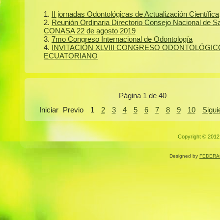
II jornadas Odontológicas de Actualización Científica
Reunión Ordinaria Directorio Consejo Nacional de S
CONASA 22 de agosto 2019
7mo Congreso Internacional de Odontología
INVITACIÓN XLVIII CONGRESO ODONTOLÓGIC
ECUATORIANO
Página 1 de 40
Iniciar
Previo
1
2
3
4
5
6
7
8
9
10
Sigui
Copyright © 2012.
Designed by
FEDERA