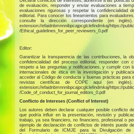
Declarar conflictos de intereses, adherirse a las políticas 
de evaluación, responder y enviar evaluaciones a tiempo
evaluaciones rigurosas y respetar la confidencialidad d
editorial. Para conocer los lineamientos para evaluadores
consulte la dirección correspondiente (en inglés)
extension://efaidnbmnnnibpcajpcglclefindmkaj/https://publica
/Ethical_guidelines_for_peer_reviewers_0.pdf
Editor:
Garantizar la transparencia de las contribuciones, la obj
confidencialidad del proceso editorial, responder con c
respeto a las preguntas y notificaciones, y cumplir con 
internacionales de ética en la investigación y publicac
acceder al Código de conducta y buenas prácticas para e
revistas científicas de COPE aquí (en inglés)
extension://efaidnbmnnnibpcajpcglclefindmkaj/https://publica
/Code_of_conduct_for_journal_editors_0.pdf
Conflicto de Intereses (Conflict of Interest)
Los autores deben declarar cualquier posible conflicto de
que podría influir en la presentación, revisión y publica
trabajo, ya sea financiero, no financiero, profesional o p
ejemplo de declaración de conflictos de interés puede d
del Formulario de ICMJE para la Divulgación de C