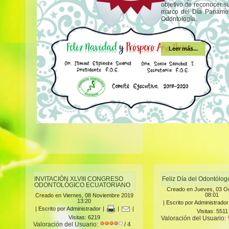
objetivo de reconocer s
marco del Día Panamer
Odontología.
Leer más...
INVITACIÓN XLVIII CONGRESO
Feliz Día del Odontólo
ODONTOLÓGICO ECUATORIANO
Creado en Jueves, 03 O
08:01
Creado en Viernes, 08 Noviembre 2019
13:20
|
Escrito por Administrador
|
Escrito por Administrador
|
|
|
Visitas: 5511
Visitas: 6219
Valoración del Usuario:
Valoración del Usuario:
/ 4