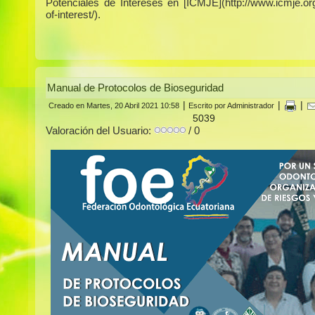
Potenciales de Intereses en [ICMJE](http://www.icmje.org/
of-interest/).
Manual de Protocolos de Bioseguridad
|
|
|
Creado en Martes, 20 Abril 2021 10:58
Escrito por Administrador
5039
Valoración del Usuario:
/ 0