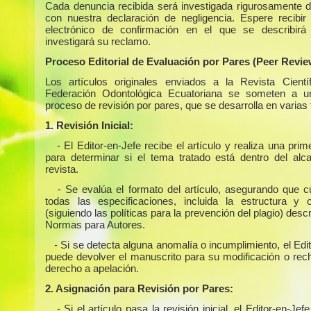
Cada denuncia recibida será investigada rigurosamente 
con nuestra declaración de negligencia. Espere recibir
electrónico de confirmación en el que se describir
investigará su reclamo.
Proceso Editorial de Evaluación por Pares (Peer Revie
Los artículos originales enviados a la Revista Cientí
Federación Odontológica Ecuatoriana se someten a un
proceso de revisión por pares, que se desarrolla en varias
1. Revisión Inicial:
- El Editor-en-Jefe recibe el artículo y realiza una prim
para determinar si el tema tratado está dentro del alc
revista.
- Se evalúa el formato del artículo, asegurando que 
todas las especificaciones, incluida la estructura y or
(siguiendo las políticas para la prevención del plagio) descr
Normas para Autores.
- Si se detecta alguna anomalía o incumplimiento, el Edi
puede devolver el manuscrito para su modificación o rech
derecho a apelación.
2. Asignación para Revisión por Pares:
- Si el artículo pasa la revisión inicial, el Editor-en-Jefe