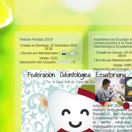
Felices Fiestas 2019
Asamblea de Ecuador e
condecoración a la Fed
Creado en Domingo, 22 Diciembre 2019
Odontológica Ecuatoria
18:30
Creado en Jueves, 03 O
|
Escrito por Administrador
|
|
|
08:54
Visitas: 5131
|
Escrito por Administrador
Valoración del Usuario:
/ 0
Visitas: 6385
Valoración del Usuario:
octubre del 2019 en 
mañana la Asamblea Na
República del Ecuad
Condecoración "Vicente
al mérito educativo, 
investigativo y social a 
Odontológica Ecuator