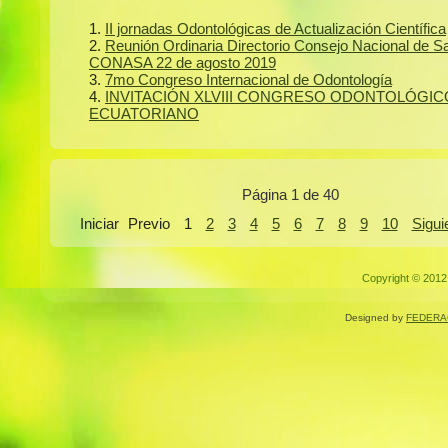
II jornadas Odontológicas de Actualización Científica
Reunión Ordinaria Directorio Consejo Nacional de S
CONASA 22 de agosto 2019
7mo Congreso Internacional de Odontología
INVITACIÓN XLVIII CONGRESO ODONTOLÓGIC
ECUATORIANO
Página 1 de 40
Iniciar
Previo
1
2
3
4
5
6
7
8
9
10
Sigui
Copyright © 2012.
Designed by
FEDERA