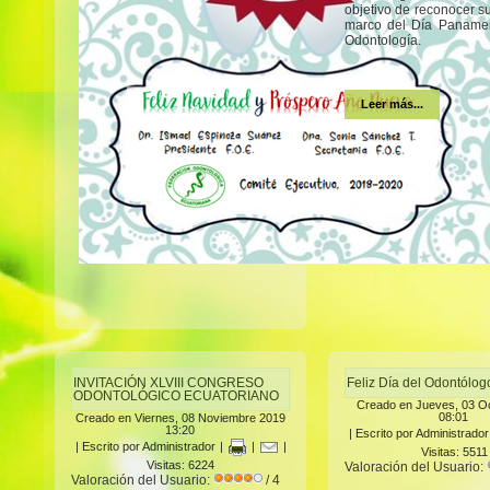
objetivo de reconocer s
marco del Día Panamer
Odontología.
Leer más...
INVITACIÓN XLVIII CONGRESO
Feliz Día del Odontólo
ODONTOLÓGICO ECUATORIANO
Creado en Jueves, 03 O
08:01
Creado en Viernes, 08 Noviembre 2019
13:20
|
Escrito por Administrador
|
Escrito por Administrador
|
|
|
Visitas: 5511
Visitas: 6224
Valoración del Usuario:
Valoración del Usuario:
/ 4