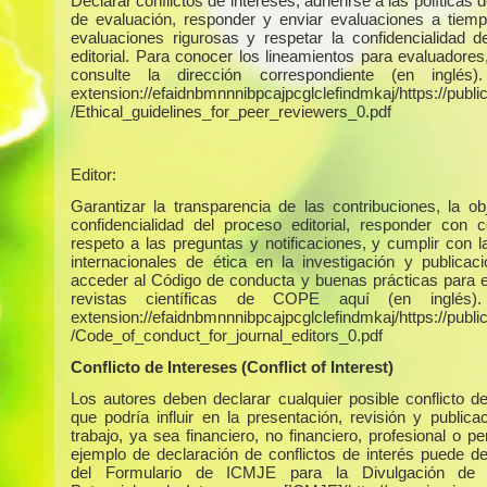
Declarar conflictos de intereses, adherirse a las políticas 
de evaluación, responder y enviar evaluaciones a tiempo
evaluaciones rigurosas y respetar la confidencialidad d
editorial. Para conocer los lineamientos para evaluadores
consulte la dirección correspondiente (en inglés)
extension://efaidnbmnnnibpcajpcglclefindmkaj/https://publica
/Ethical_guidelines_for_peer_reviewers_0.pdf
Editor:
Garantizar la transparencia de las contribuciones, la obj
confidencialidad del proceso editorial, responder con c
respeto a las preguntas y notificaciones, y cumplir con 
internacionales de ética en la investigación y publicac
acceder al Código de conducta y buenas prácticas para e
revistas científicas de COPE aquí (en inglés)
extension://efaidnbmnnnibpcajpcglclefindmkaj/https://publica
/Code_of_conduct_for_journal_editors_0.pdf
Conflicto de Intereses (Conflict of Interest)
Los autores deben declarar cualquier posible conflicto de
que podría influir en la presentación, revisión y publica
trabajo, ya sea financiero, no financiero, profesional o p
ejemplo de declaración de conflictos de interés puede d
del Formulario de ICMJE para la Divulgación de C