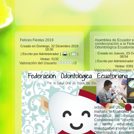
Felices Fiestas 2019
Asamblea de Ecuador e
condecoración a la Fed
Creado en Domingo, 22 Diciembre 2019
Odontológica Ecuatoria
18:30
Creado en Jueves, 03 O
|
Escrito por Administrador
|
|
|
08:54
Visitas: 5132
|
Escrito por Administrador
Valoración del Usuario:
/ 0
Visitas: 6391
Valoración del Usuario:
octubre del 2019 en 
mañana la Asamblea Na
República del Ecuad
Condecoración "Vicente
al mérito educativo, 
investigativo y social a 
Odontológica Ecuator