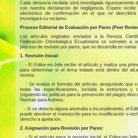
Cada denuncia recibida será investigada rigurosamente 
con nuestra declaración de negligencia. Espere recibir
electrónico de confirmación en el que se describir
investigará su reclamo.
Proceso Editorial de Evaluación por Pares (Peer Revie
Los artículos originales enviados a la Revista Cientí
Federación Odontológica Ecuatoriana se someten a un
proceso de revisión por pares, que se desarrolla en varias
1. Revisión Inicial:
- El Editor-en-Jefe recibe el artículo y realiza una prim
para determinar si el tema tratado está dentro del alc
revista.
- Se evalúa el formato del artículo, asegurando que 
todas las especificaciones, incluida la estructura y or
(siguiendo las políticas para la prevención del plagio) descr
Normas para Autores.
- Si se detecta alguna anomalía o incumplimiento, el Edi
puede devolver el manuscrito para su modificación o rech
derecho a apelación.
2. Asignación para Revisión por Pares:
- Si el artículo pasa la revisión inicial, el Editor-en-Jefe