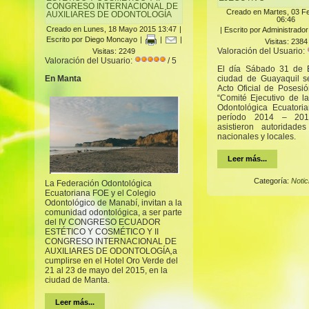
CONGRESO INTERNACIONAL DE
Creado en Martes, 03 F
AUXILIARES DE ODONTOLOGÍA
06:46
Creado en Lunes, 18 Mayo 2015 13:47
|
|
Escrito por Administrador
Escrito por Diego Moncayo
|
|
|
Visitas: 2384
Valoración del Usuario:
Visitas: 2249
Valoración del Usuario:
/ 5
El día Sábado 31 de 
En Manta
ciudad de Guayaquil s
Acto Oficial de Posesi
“Comité Ejecutivo de l
Odontológica Ecuatori
período 2014 – 201
asistieron autoridades
nacionales y locales.
Leer más...
Categoría:
Notic
La Federación Odontológica
Ecuatoriana FOE y el Colegio
Odontológico de Manabí, invitan a la
comunidad odontológica, a ser parte
del IV CONGRESO ECUADOR
ESTÉTICO Y COSMÉTICO Y II
CONGRESO INTERNACIONAL DE
AUXILIARES DE ODONTOLOGÍA
,
a
cumplirse en el Hotel Oro Verde del
21 al 23 de mayo del 2015, en la
ciudad de Manta.
Leer más...