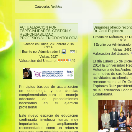
Categoría:
Noticias
ACTUALIZACIÓN POR
Uniandes ofreció recon
ESPECIALIDADES, GESTION Y
Dr. Gorki Espinoza
RESPONSABILIDAD
Creado en Miércoles, 17 D
PROFESIONAL EN ODONTOLOGÍA
18:58
Creado en Lunes, 23 Febrero 2015
|
Escrito por Administrador
09:14
Visitas: 2482
|
Escrito por Administrador
|
|
|
Valoración del Usuario:
Visitas: 2927
Valoración del Usuario:
/ 9
El día Lunes 15 de Dici
2014 la Universidad Re
Autónoma de los Andes
con motivo de sus fiesta
actividades académicas
reconocimiento al Dr. Go
Espinoza Ruiz president
Principios básicos de actualización
de la Federación Odont
en odontología y de ciencias
Ecuatoriana.
complementarias para el manejo
adecuado de procedimientos
necesarios en el ejercicio
profesional
Este nuevo espacio de educación
continuada involucra temas muy
importantes y ampliamente
recomendados como un refuerzo