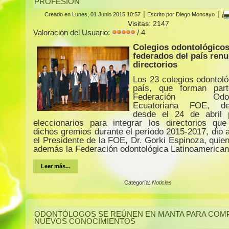
PROFESIÓN
|
|
Creado en Lunes, 01 Junio 2015 10:57
Escrito por Diego Moncayo
Visitas: 2147
Valoración del Usuario:
/ 4
Colegios odontológico
federados del país ren
directorios
Los 23 colegios odontoló
país, que forman par
Federación Odont
Ecuatoriana FOE, des
desde el 24 de abril 
eleccionarios para integrar los directorios que 
dichos gremios durante el período 2015-2017, dio 
el Presidente de la FOE, Dr. Gorki Espinoza, quie
además la Federación odontológica Latinoamerica
Leer más...
Categoría:
Noticias
ODONTÓLOGOS SE REÚNEN EN MANTA PARA COM
NUEVOS CONOCIMIENTOS