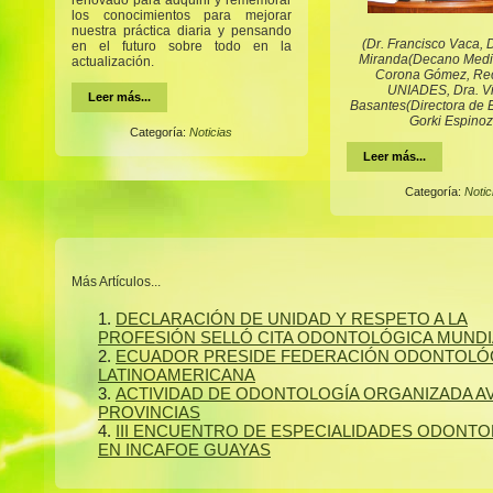
renovado para adquirir y rememorar
los conocimientos para mejorar
nuestra práctica diaria y pensando
(Dr. Francisco Vaca, D
en el futuro sobre todo en la
Miranda(Decano Medic
actualización.
Corona Gómez, Rec
UNIADES, Dra. V
Leer más...
Basantes(Directora de E
Gorki Espinoz
Categoría:
Noticias
Leer más...
Categoría:
Notic
Más Artículos...
DECLARACIÓN DE UNIDAD Y RESPETO A LA
PROFESIÓN SELLÓ CITA ODONTOLÓGICA MUNDI
ECUADOR PRESIDE FEDERACIÓN ODONTOLÓ
LATINOAMERICANA
ACTIVIDAD DE ODONTOLOGÍA ORGANIZADA A
PROVINCIAS
III ENCUENTRO DE ESPECIALIDADES ODONT
EN INCAFOE GUAYAS