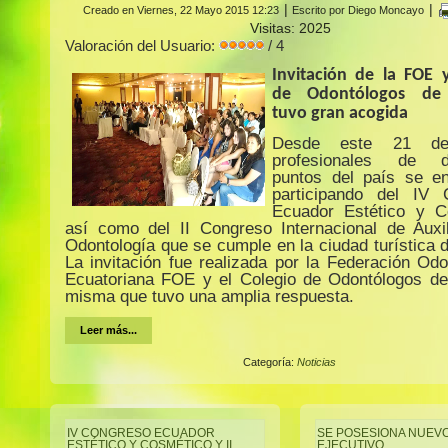
|
|
Creado en Viernes, 22 Mayo 2015 12:23
Escrito por Diego Moncayo
Visitas: 2025
Valoración del Usuario:
/ 4
Invitación de la FOE 
de Odontólogos de
tuvo gran acogida
Desde este 21 d
profesionales de di
puntos del país se en
participando del IV 
Ecuador Estético y C
así como del II Congreso Internacional de Auxi
Odontología que se cumple en la ciudad turística 
La invitación fue realizada por la Federación Odo
Ecuatoriana FOE y el Colegio de Odontólogos d
misma que tuvo una amplia respuesta.
Leer más...
Categoría:
Noticias
IV CONGRESO ECUADOR
SE POSESIONA NUEV
ESTÉTICO Y COSMÉTICO Y II
EJECUTIVO